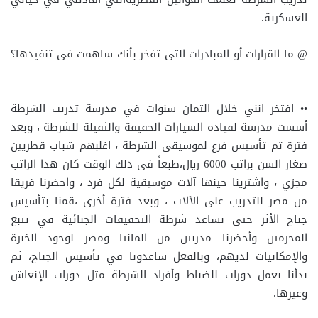
العسكرية.
@ ما القرارات أو المبادرات التي تفخر بأنك ساهمت في تنفيذها؟
•• افتخر انني خلال الثمان سنوات في مدرسة تدريب الشرطة
أسست مدرسة لقيادة السيارات الخفيفة والثقيلة للشرطة ، وبعد
فترة تم تأسيس فرع لموسيقى الشرطة ، اغلبهم شباب قطريين
صغار السن براتب 6000 ريال،طبعاً في ذلك الوقت كان هذا الراتب
مجزي ، واشترينا حينها آلات موسيقية لكل فرد ، واحضرنا فريقا
من مصر للتدريب على الآلات ، وبعد فترة أخرى ،قمنا بتأسيس
جناح الأثر حتى نساعد شرطة التحقيقات الجنائية في تتبع
المجرمين وأحضرنا مدربين من المانيا ومصر لوجود الخبرة
والإمكانيات لديهم، وبالفعل ساعدونا في تأسيس الجناح، ثم
بدأنا بعمل دورات للضباط وأفراد الشرطة مثل دورات الإنعاش
وغيرها.