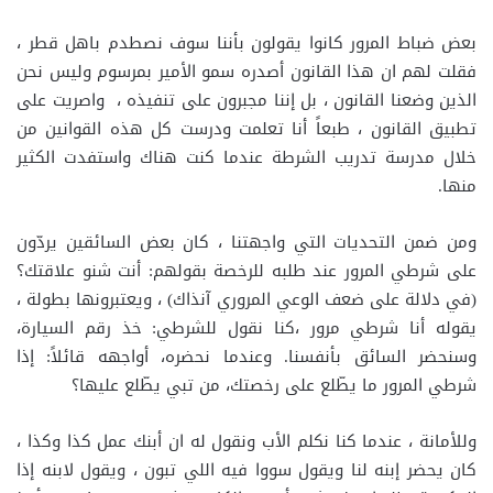
بعض ضباط المرور كانوا يقولون بأننا سوف نصطدم باهل قطر ،
فقلت لهم ان هذا القانون أصدره سمو الأمير بمرسوم وليس نحن
الذين وضعنا القانون ، بل إننا مجبرون على تنفيذه ، واصريت على
تطبيق القانون ، طبعاً أنا تعلمت ودرست كل هذه القوانين من
خلال مدرسة تدريب الشرطة عندما كنت هناك واستفدت الكثير
منها.
ومن ضمن التحديات التي واجهتنا ، كان بعض السائقين يردّون
على شرطي المرور عند طلبه للرخصة بقولهم: أنت شنو علاقتك؟
(في دلالة على ضعف الوعي المروري آنذاك) ، ويعتبرونها بطولة ،
يقوله أنا شرطي مرور ،كنا نقول للشرطي: خذ رقم السيارة،
وسنحضر السائق بأنفسنا. وعندما نحضره، أواجهه قائلاً: إذا
شرطي المرور ما يطّلع على رخصتك، من تبي يطّلع عليها؟
وللأمانة ، عندما كنا نكلم الأب ونقول له ان أبنك عمل كذا وكذا ،
كان يحضر إبنه لنا ويقول سووا فيه اللي تبون ، ويقول لابنه إذا