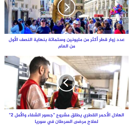
أكثر
من
مليونين
وستمائة
بنهاية
النصف
الأول
عدد زوار قطر أكثر من مليونين وستمائة بنهاية النصف الأول
من
من العام
العام
الهلال
الأحمر
القطري
يطلق
مشروع
"جسور
الشفاء
والأمل
2"
لعلاج
الهلال الأحمر القطري يطلق مشروع "جسور الشفاء والأمل 2"
مرضى
لعلاج مرضى السرطان في سوريا
السرطان