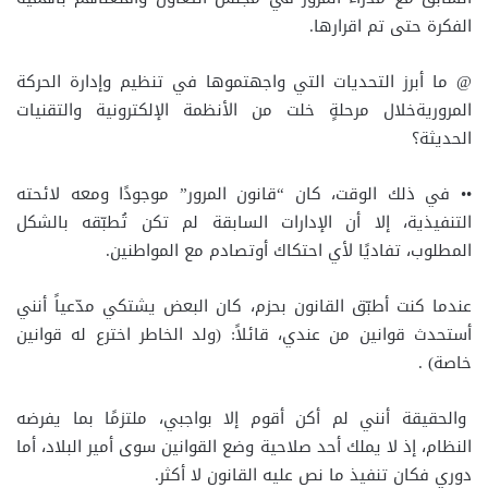
الفكرة حتى تم اقرارها.
@ ما أبرز التحديات التي واجهتموها في تنظيم وإدارة الحركة
المروريةخلال مرحلةٍ خلت من الأنظمة الإلكترونية والتقنيات
الحديثة؟
•• في ذلك الوقت، كان “قانون المرور” موجودًا ومعه لائحته
التنفيذية، إلا أن الإدارات السابقة لم تكن تُطبّقه بالشكل
المطلوب، تفاديًا لأي احتكاك أوتصادم مع المواطنين.
عندما كنت أطبّق القانون بحزم، كان البعض يشتكي مدّعياً أنني
أستحدث قوانين من عندي، قائلاً: (ولد الخاطر اخترع له قوانين
خاصة) .
والحقيقة أنني لم أكن أقوم إلا بواجبي، ملتزمًا بما يفرضه
النظام، إذ لا يملك أحد صلاحية وضع القوانين سوى أمير البلاد، أما
دوري فكان تنفيذ ما نص عليه القانون لا أكثر.