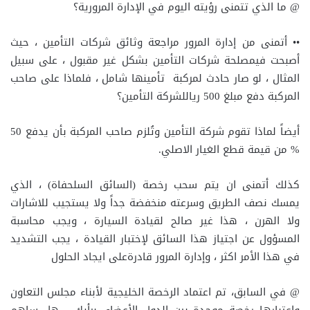
@ ما الذي تتمنى رؤيته اليوم في الإدارة المرورية؟
•• أتمنى من إدارة المرور مراجعة وثائق شركات التأمين ، حيث
أصبحت فيمصلحة شركات التأمين بشكل غير مقبول ، على سبيل
المثال ، لو صار حادث لمركبة تأمينها شامل ، فلماذا على صاحب
المركبة دفع مبلغ 500 رياللشركة التأمين؟
أيضاً لماذا تقوم شركة التأمين وتُلزم صاحب المركبة بأن يدفع 50
‎%‎ من قيمة قطع الغيار الاصلي.
كذلك أتمنى ان يتم سحب رخصة (السائق السلحفاة) ، الذي
يمسك نصف الطريق وسرعته منخفضة جداً ولا يستجيب للاشارات
ولا الهرن ، هذا غير صالح لقيادة السيارة ، ويجب محاسبة
المسؤول عن اجتياز هذا السائق لإختبار القيادة ، يجب التشديد
في هذا الأمر اكثر ، وإدارة المرور قادرةعلى ايجاد الحلول
@ في السابق، تم اعتماد الرخصة الخليجية لأبناء مجلس التعاون