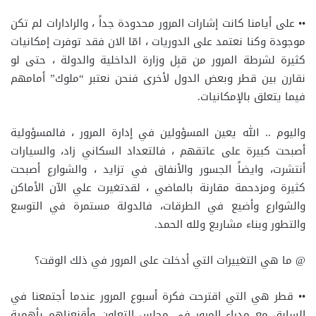
•• على أيامنا كانت إشارات المرور محدودة جداً ، والرادارات لم تكن
موجودة وكنا نعتمد على الدوريات ، امّا الان فقد توفرت إمكانيات
كثيرة لشرطة المرور من قبِل وزارة الداخلية والدولة ، حتى لو
نقارن بين قطر وبعض الدول لأخرى فنحن نعتبر “ملوك” أمامهم
فيما يتعلق بالإمكانيات.
واليوم .. الله يعين المسؤولين في إدارة المرور ، فالمسؤولية
أصبحت كبيرة على عاتقهم ، فالتعداد السكاني زاد، والسيارات
أنتشرت، وايضاً الجسور والأنفاق في تزايد ، والشوارع أصبحت
كثيرة ومزدحمة مقارنة بالماضي ، لقدتغيرت علي الآن الأماكن
والشوارع وأضيع في الطرقات، فالدولة مستمرة في التوسع
والتطور وبناء مشاريع ولله الحمد.
@ ما هي التغييرات التي أدخلت على المرور في ذلك الوقت؟
•• قطر هي التي اقترحت فكرة أسبوع المرور عندما أجتمعنا في
السابق مع مدراء المرور في مجلس التعاون وأقنعناهم بأهمية