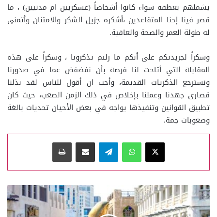
يشملهم بعطفه سواء كانوا أشخاصاً (عسكريين ام مدنيين) ، ما
قصر فينا إحنا المتقاعدين ،أشكره جزيل الشكر والامتنان وأتمنى
له طولة العمر والصحة والعافية.
وشكراً لجريدتكم على أنكم ما زلتم تذكرونا ، وشكراً على هذه
المقابلة التي أتاحت لنا فرصة بأن نفضفض عما في صدورنا
ونسترجع الذكريات القديمة، وأحب ان أقول للناس لقد بذلنا
قصارى جهدنا وعملنا بإخلاص في ذلك الزمن الصعب، حيث كان
تطبيق القوانين وتنفيذها يواجه في بعض الأحيان تحديات بالغة
وصعوبات جمة.
‫X
واتساب
تيلقرام
مشاركة عبر البريد
طباعة
عدد
زوار
قطر