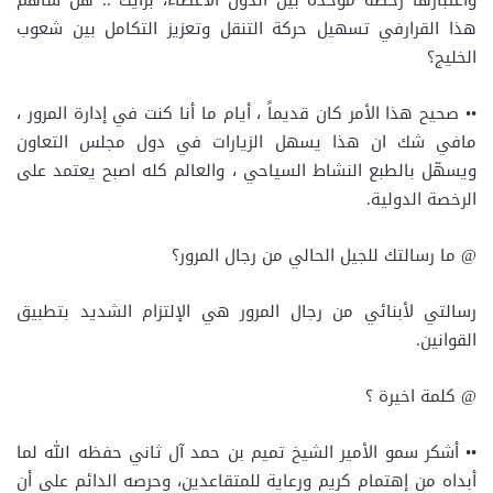
واعتبارها رخصة موحدة بين الدول الأعضاء، برأيك .. هل ساهم
هذا القرارفي تسهيل حركة التنقل وتعزيز التكامل بين شعوب
الخليج؟
•• صحيح هذا الأمر كان قديماً ، أيام ما أنا كنت في إدارة المرور ،
مافي شك ان هذا يسهل الزيارات في دول مجلس التعاون
ويسهّل بالطبع النشاط السياحي ، والعالم كله اصبح يعتمد على
الرخصة الدولية.
@ ما رسالتك للجيل الحالي من رجال المرور؟
رسالتي لأبنائي من رجال المرور هي الإلتزام الشديد بتطبيق
القوانين.
@ كلمة اخيرة ؟
•• أشكر سمو الأمير الشيخ تميم بن حمد آل ثاني حفظه الله لما
أبداه من إهتمام كريم ورعاية للمتقاعدين، وحرصه الدائم على أن