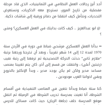
أحد أبرز رجالات العمل النظامي في الثمانينيات، الذي قاد مرحلة
مفصلية من تاريخ المرور، نسترجع معه الذكريات، ونستعرض
التحديات، ونتأمل كيف انتقلنا من دفاتر ورقية إلى شاشات ذكية.
@ ابو عبدالعزيز .. كيف كانت بدايتك في العمل العسكري؟ ومتى
؟
•• بدأنا العمل العسكري مرشحي ضباط في دورة في الأردن سنة
1970 لمدة 12 إلى 14 شهر تقريباً ، وبعد أن تخرجنا ورجعنا برتبة
“ملازم ثاني” حدثت الحركة التصحيحية ثم ترفعنا إلى رتبة نقيب
(رتبتين أعلى) ، وانتقلت من قسم إلى آخر، كان يتم تعيينا بمنصب
مساعد مدير ولكن لم يكن يوجد مدير ، وبدأ الإنكليز بالخروج
وبقي اخواننا العرب موجودين ،
كنا ستة ضباط وبدأنا نتعين في المناصب التنفيذية في أقسام
الشرطة، أنا تعينت بمدرسة تدريب الشرطة في الرميلة ثم انتقل
موقع المدرسة خلف (جلعة الريان) حيث كانت مساكن للحرس