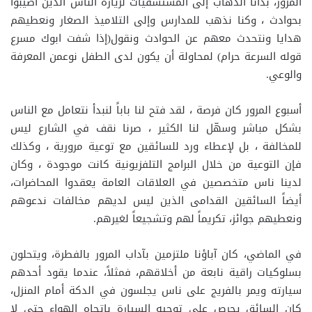
المرور، بدأنا الذهاب إلى المستشفيات لزيارة الناس الذين أصيبوا
بحوادث ، وكنا نذهب للمدارس وإلى التلاميذ الصغار ونعطيهم
هدايا ونتحدث معهم عن الحوادث ونقول(إذا شفت ابوك مسرع
قوله السرعة حرام) لمحاولة أن يكون لدى الطفل نوعمن المعرفة
والوعي.
أسبوع المرور كان فرصة ، لقد فتح لنا باباً لنبدأ نتعامل مع الناس
بشكل مباشر وسهّل لنا الكثير ، صرنا نقف في الشارع ليس
للمخالفة ، بل لإعطاء ورد للسائقين مع توعية مرورية ، وكذلك
فإن التوعية من خلال البرامج التلفزيونية كانت موجودة ، وكان
لدينا ناس متخصصين في العلاقات العامة يعقدوا المحاضرات،
أيضاً السائقين القدامى الذين ليس لديهم مخالفات ندعوهم
ونعطيهم جوائز، تكريماً لهم وتشجيعاً لغيرهم.
في الماضي، كان آباؤنا ملتزمين بآداب المرور بالفطرة، ويتحلون
بسلوكيات راقية نابعة من أخلاقهم، فمثلاً، عندما يقود أحدهم
سيارته ويمر بالفريج على ناس يجلسون في الدكة أمام المنزل،
كان السائق يحرص على توجيه السيارة بإتجاه الهواء حتى لا