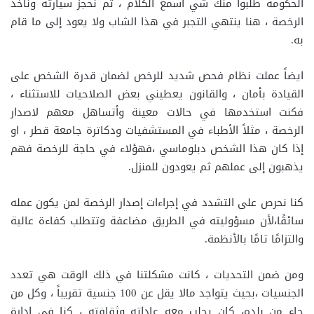
الحكومة طلبوا منك شي أسمع الكلام ، ثم نحجز سيارته ونأخذ
الرخصة ، هنا ينتهي التجبر في هذا الشاب ولا يعود إلى ما قام
به.
ايضاً عملت نظام فحص شديد للرخص لضمان قدرة الشخص على
القيادة بأمان ، والقانون يعطيني بعض الصلاحيات للاستثناء ،
فكنت استخدمها في حالات معينة وأتساهل معهم لاصدار
الرخصة ، مثلاً الأطباء في المستشفيات ودكاترة جامعة قطر ، او
إذا كان هذا الشخص دبلوماسي ،فهؤلاء في حاجة للرخصة فهم
يذهبون إلى عملهم ثم يعودون للمنزل.
كنا نحرص على التشدد في إجراءات إصدار الرخصة لمن يكون عمله
سائقًا،لأن مسؤوليته في الطريق مضاعفة وتتطلب كفاءة عالية
والتزامًا تامًا بالأنظمة.
ومن ضمن التحديات ، كانت مشكلتنا في ذلك الوقت هي تعدد
الجنسيات ،بحيث يتواجد مالا يقل عن 100 جنسية تقريباً ، وكل من
جاء من بلده، كان يجلب معه عاداته وثقافته ، كنا في ادارة