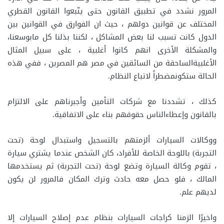
المرور نشدد في تطبيق القانون حتى يتّبعوا القانون القطري
المختلف عن قوانين دولهم ، حيث ان الفوارق في القوانين بين
الدول كانت تسبب لنا بعض المشاكل ، لكننا بذلنا كل مابوسعنا،
والمشكلة الأخرى انهم كانوا أغلبية ، على سبيل المثال
الأغلبيةالساحقة من السائقين في مصر هم المصرين ، ففي هذه
الحالة ستكونمضطراً لاتباع النظام.
كذلك ، تشددنا مع شركات التأمين وأجبرناهم على الالتزام
بالقانون وإعطاءالناس حقوقهم بناء على الاتفاقية.
ووكالات السيارات ألزمتهم بالتسجيل واستبدال لوحة (تحت
التجربة) باللوحة الخاصة للأفراد، كان الشخص عندما يشتري سيارة
، تقوم وكالة السيارة وتضع لوحة (تحت التجربة) ثم يستخدمها
المالك ، فلو حصل معه حادث وترك المكان فالمرور لن يكون
لديهم علم.
واخيرًا الزمنا كراجات السيارات بنظام عدم إصلاح السيارات إلا