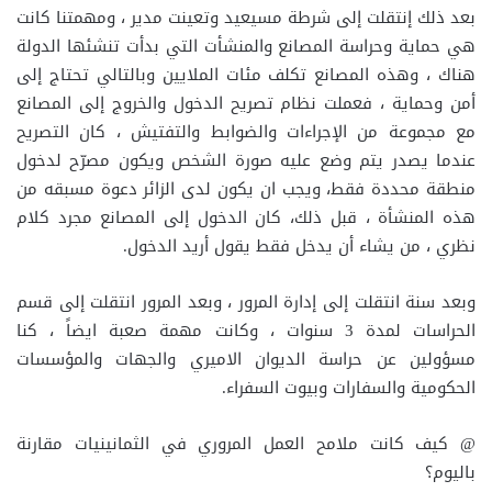
بعد ذلك إنتقلت إلى شرطة مسيعيد وتعينت مدير ، ومهمتنا كانت
هي حماية وحراسة المصانع والمنشأت التي بدأت تنشئها الدولة
هناك ، وهذه المصانع تكلف مئات الملايين وبالتالي تحتاج إلى
أمن وحماية ، فعملت نظام تصريح الدخول والخروج إلى المصانع
مع مجموعة من الإجراءات والضوابط والتفتيش ، كان التصريح
عندما يصدر يتم وضع عليه صورة الشخص ويكون مصرّح لدخول
منطقة محددة فقط، ويجب ان يكون لدى الزائر دعوة مسبقه من
هذه المنشأة ، قبل ذلك، كان الدخول إلى المصانع مجرد كلام
نظري ، من يشاء أن يدخل فقط يقول أريد الدخول.
وبعد سنة انتقلت إلى إدارة المرور ، وبعد المرور انتقلت إلى قسم
الحراسات لمدة 3 سنوات ، وكانت مهمة صعبة ايضاً ، كنا
مسؤولين عن حراسة الديوان الاميري والجهات والمؤسسات
الحكومية والسفارات وبيوت السفراء.
@ كيف كانت ملامح العمل المروري في الثمانينيات مقارنة
باليوم؟