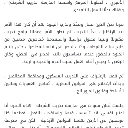
الأميري ، أعطونا الموقع وأسسنا (مدرسة تدريب الشرطة) ،
وهناك بدأنا العمل التنفيذي،
صرنا نحن الذين نختار ونجنّد وندرب الجنود بعد أن كان هذا الأمر
بيد الإنكليز ، بدأ التدريب ثم تطور الأمر وعملنا برامج تدريب
مكتوبة وبنينا فصول دراسية واستقدمنا مُحاضرين مدنيين من
خارج سلك الشرطة ، وكنت احضر في قاعة المحاضرات حتى يلتزم
الجنود بالحضور عندما يشاهدون نائب المدير في الفصل، وكان
البعض لا يحبني أثناء العمل بسبب الحزم والضبط والربط.
ثم قمت بالإشراف على التدريب العسكري ومحاكمة المخالفين ،
وبدأت الإطلاع على القوانين القطرية ، كقانون العقوبات وقانون
الأسلحة وقانون المرور الخ ،
جلست ثمان سنوات في مدرسة تدريب الشرطة ، هذه الفترة أنا
اعتبر نفسي قد تأسست فيها واستفدت بالفعل، فعندما كنا
مرشحين في الأردن تعلمنا القوانين الأردنية ، لكن في مدرسة
تدريب الشرطة تعلمت القوانين القطريةالتي أفادتني في حياتي