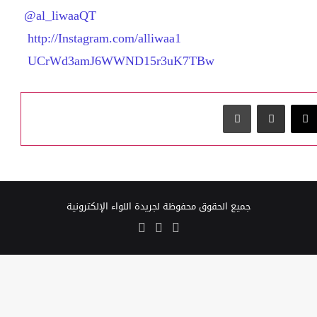
‏@al_liwaaQT
http://Instagram.com/alliwaa1
UCrWd3amJ6WWND15r3uK7TBw
‫X
مشاركة عبر البريد
طباعة
جميع الحقوق محفوظة لجريدة اللواء الإلكترونية
‫X
‫YouTube
انستقرام