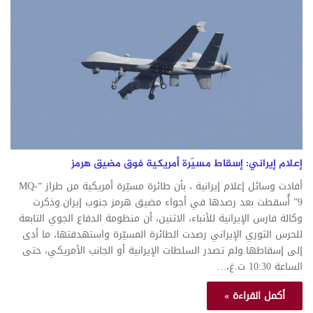
إعلام إيراني: إسقاط مسيّرة أمريكية فوق مضيق هرمز
أفادت وسائل إعلام إيرانية ، بأن طائرة مسيّرة أمريكية من طراز “MQ-
9” أُسقطت بعد رصدها في أجواء مضيق هرمز جنوب إيران.وذكرت
وكالة فارس الإيرانية للأنباء، الاثنين، أن منظومة الدفاع الجوي التابعة
للحرس الثوري الإيراني رصدت الطائرة المسيّرة واستهدفتها، ما أدى
إلى إسقاطها.ولم تصدر السلطات الإيرانية أو الجانب الأمريكي، حتى
الساعة 10:30 ت.غ،…
أكمل القراءة »