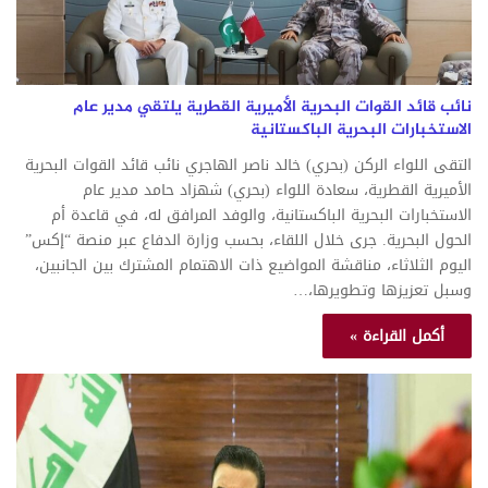
نائب قائد القوات البحرية الأميرية القطرية يلتقي مدير عام
الاستخبارات البحرية الباكستانية
التقى اللواء الركن (بحري) خالد ناصر الهاجري نائب قائد القوات البحرية
الأميرية القطرية، سعادة اللواء (بحري) شهزاد حامد مدير عام
الاستخبارات البحرية الباكستانية، والوفد المرافق له، في قاعدة أم
الحول البحرية. جرى خلال اللقاء، بحسب وزارة الدفاع عبر منصة “إكس”
اليوم الثلاثاء، مناقشة المواضيع ذات الاهتمام المشترك بين الجانبين،
وسبل تعزيزها وتطويرها،…
أكمل القراءة »