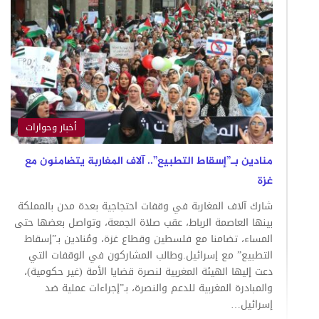
أخبار وحوارات
منادين بـ”إسقاط التطبيع”.. آلاف المغاربة يتضامنون مع
غزة
شارك آلاف المغاربة في وقفات احتجاجية بعدة مدن بالمملكة
بينها العاصمة الرباط، عقب صلاة الجمعة، وتواصل بعضها حتى
المساء، تضامنا مع فلسطين وقطاع غزة، ومُنادين بـ”إسقاط
التطبيع” مع إسرائيل.وطالب المشاركون في الوقفات التي
دعت إليها الهيئة المغربية لنصرة قضايا الأمة (غير حكومية)،
والمبادرة المغربية للدعم والنصرة، بـ”إجراءات عملية ضد
إسرائيل…