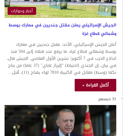
أخبار وحوارات
الجيش الإسرائيلي يعلن مقتل جنديين في معارك بوسط
وشمالي قطاع غزة
أعلن الجيش الإسرائيلي، الأحد، مقتل جنديين في معارك
بوسط وشمالي قطاع غزة، ما يرفع عدد قتلاه إلى 504 منذ
اندلاع الحرب في 7 أكتوبر/ تشرين الأول الماضي. الجيش قال،
في بيان، إن الجندي (احتياط) “إليراز غاباي” (37 عاما) من بتاح
تكفا (وسط) مقاتل في الكتيبة 7810 لواء يفتاح (11)، قُتل…
أكمل القراءة »
31 ديسمبر