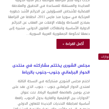
أكدت دولة قطر التزامها بمواصلة دعم الآلية الدولية
المحايدة والمستقلة للمساعدة في التحقيق والملاحقة
القضائية للأشخاص المسؤولين عن الجرائم الأشد خطورة
المرتكبة في سوريا منذ مارس 2011، انطلاقا من التزامها
بمبادئ المساءلة وإنهاء الإفلات من العقاب عن الجرائم
الدولية الأساسية وانتهاكات القانون الدولي، مشيرة إلى
دعمها لحكومة الجمهورية العربية السورية…
أكمل القراءة »
وارات
مجلس الشورى يختتم مشاركته في منتدى
الحوار البرلماني جنوب-جنوب بالرباط
اختتم مجلس الشورى مشاركته في النسخة الثالثة
لمنتدى الحوار البرلماني جنوب – جنوب، الذي عقد على
مدى يومين بالعاصمة المغربية الرباط، تحت عنوان
“الحوارات بين الإقليمية والقارية بدول الجنوب، رافعة
أساسية لمجابهة التحديات الجديدة للتعاون الدولي