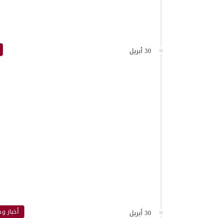
30 أبريل
أخبار وح
30 أبريل