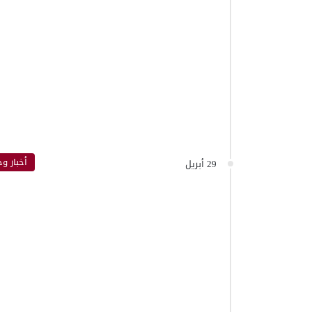
أخبار وح
29 أبريل