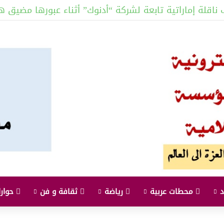
قلة إماراتية تابعة لشركة “أدنوك” أثناء عبورها مضيق ه
محطات عربية
رياضة
ثقافة و فن
حوارا