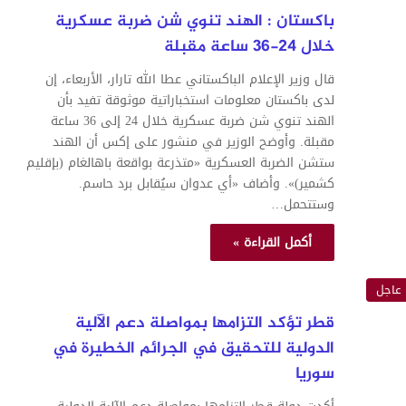
باكستان : الهند تنوي شن ضربة عسكرية
خلال 24-36 ساعة مقبلة
قال وزير الإعلام الباكستاني عطا الله تارار، الأربعاء، إن
لدى باكستان معلومات استخباراتية موثوقة تفيد بأن
الهند تنوي شن ضربة عسكرية خلال 24 إلى 36 ساعة
مقبلة. وأوضح الوزير في منشور على إكس أن الهند
ستشن الضربة العسكرية «متذرعة بواقعة باهالغام (بإقليم
كشمير)». وأضاف «أي عدوان سيُقابل برد حاسم.
وستتحمل…
أكمل القراءة »
عاجل
قطر تؤكد التزامها بمواصلة دعم الآلية
الدولية للتحقيق في الجرائم الخطيرة في
سوريا