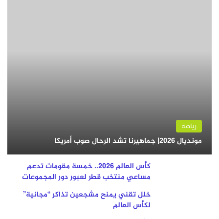
رياضة
مونديال 2026| جماهيرنا تشد الرحال صوب أمريكا
كأس العالم 2026.. خمسة مقومات تدعم
مساعي منتخب قطر لعبور دور المجموعات
خلل تقني يمنح مشجعين تذاكر “مجانية”
لكأس العالم