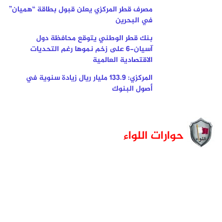
مصرف قطر المركزي يعلن قبول بطاقة “هميان”
في البحرين
بنك قطر الوطني يتوقع محافظة دول
آسيان-6 على زخم نموها رغم التحديات
الاقتصادية العالمية
المركزي: 133.9 مليار ريال زيادة سنوية في
أصول البنوك
حوارات اللواء
لقاء
لقا
اللواء
مع
مع
سع
رئيس
الد
منظمة
عبد
فكر
بن