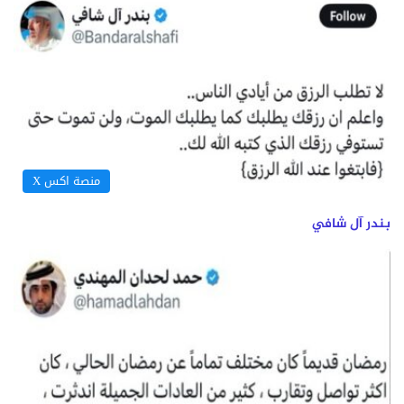
منصة اكس X
بندر آل شافي