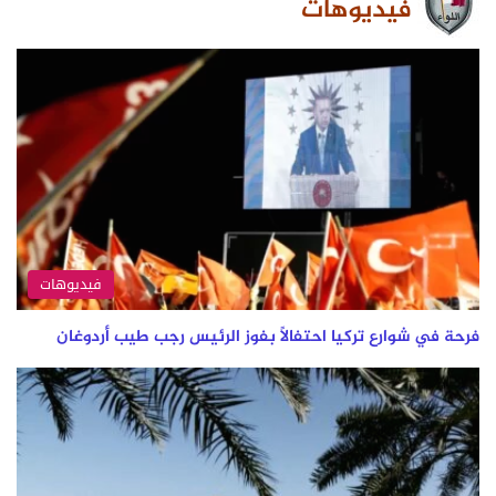
فيديوهات
فيديوهات
فرحة في شوارع ⁧‫تركيا‬⁩ احتفالاً بفوز الرئيس رجب طيب ⁧‫أردوغان