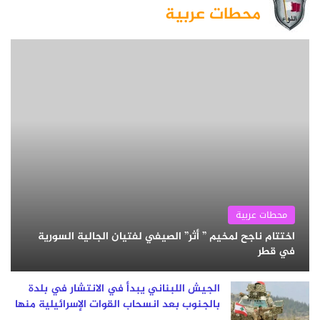
محطات عربية
محطات عربية
اختتام ناجح لمخيم ” أثر” الصيفي لفتيان الجالية السورية
في قطر
الجيش اللبناني يبدأ في الانتشار في بلدة
بالجنوب بعد انسحاب القوات الإسرائيلية منها