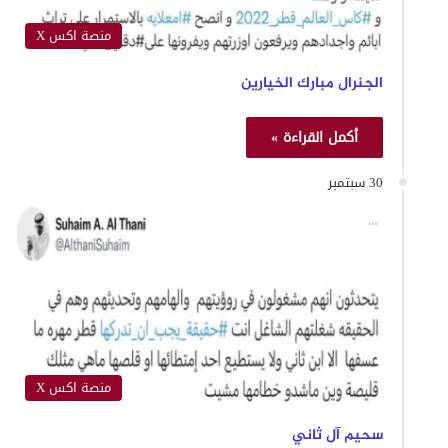
منصة اكس X
الجنرال مبارك الخيارين
أكمل القراءة »
30 سبتمبر
منصة اكس X
سحيم آل ثاني