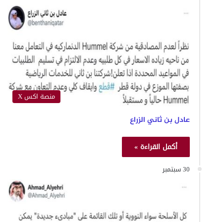
منصة اكس X
عادل بن ثاني الزراع
أكمل القراءة »
30 سبتمبر