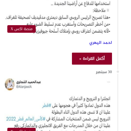
منصة اكس X
احمد اليهري
أكمل القراءة »
30 سبتمبر