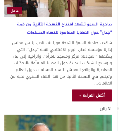
عاجل
صاحبة السمو تشهد افتتاح النسخة الثانية من قمة
“جدل” حول القضايا المعاصرة للنساء المسلمات
شهدت صاحبة السموّ الشيخة موزا بنت ناصر، رئيس مجلس
إدارة مؤسسة قطر، اليوم الافتتاحي لقمة “جدل”، التي
ينظّمها “المجادلة: مركز ومسجد للمرأة”، والرامية إلى بناء
وتوسيع الشبكات البحثية حول القضايا المتعلّقة بالتحدّيات
المعاصرة والواقع المعيش للنساء المسلمات حول العالم.
وتجتمع في النسخة الثانية من هذا اللقاء السنوي نخبة من
العالمات…
أكمل القراءة »
31 يناير