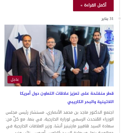
أكمل القراءة »
31 يناير
عاجل
قطر منفتحة على تعزيز علاقات التعاون دول أمريكا
اللاتينية والبحر الكاريبي
اجتمع الدكتور ماجد بن محمد الأنصاري، مستشار رئيس مجلس
الوزراء المُتحدث الرسمي لوزارة الخارجية، في بنما، مع كلٍّ من:
سعادة السيد هافيير مارتينيز أتشا، وزير العلاقات الخارجية في
جمهورية بنما، وسعادة السيد كارلوس أويوس، نائب وزير