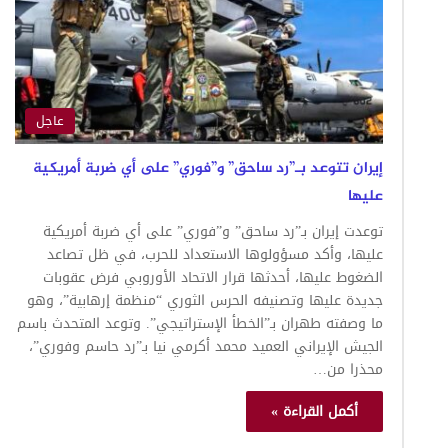
عاجل
إيران تتوعد بـ”رد ساحق” و”فوري” على أي ضربة أمريكية
عليها
توعدت إيران بـ”رد ساحق” و”فوري” على أي ضربة أمريكية
عليها، وأكد مسؤولوها الاستعداد للحرب، في ظل تصاعد
الضغوط عليها، أحدثها قرار الاتحاد الأوروبي فرض عقوبات
جديدة عليها وتصنيفه الحرس الثوري “منظمة إرهابية”، وهو
ما وصفته طهران بـ”الخطأ الإستراتيجي”. وتوعد المتحدث باسم
الجيش الإيراني العميد محمد أكرمي نيا بـ”رد حاسم وفوري”،
محذرا من…
أكمل القراءة »