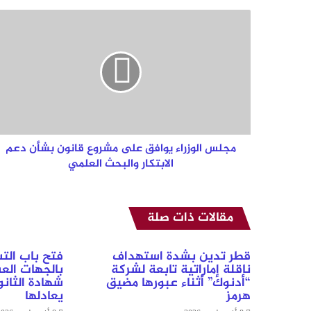
مجلس
الوزراء
يوافق
على
مشروع
قانون
بشأن
دعم
الابتكار
والبحث
مجلس الوزراء يوافق على مشروع قانون بشأن دعم
العلمي
الابتكار والبحث العلمي
مقالات ذات صلة
قطر تدين بشدة استهداف
فتح باب الت
ناقلة إماراتية تابعة لشركة
بالجهات الع
“أدنوك” أثناء عبورها مضيق
شهادة الثانوي
هرمز
يعادلها