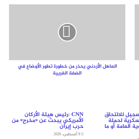
العاهل
الأردني
يحذر
من
خطورة
تطور
الأوضاع
في
الضفة
الغربية
العاهل الأردني يحذر من خطورة تطور الأوضاع في
الضفة الغربية
سجيل للالتحاق
CNN :رئيس هيئة الأركان
سكرية لحملة
الأمريكي يبحث عن «مخرج» من
ة العامة أو ما
حرب إيران
8 أغسطس، 2026