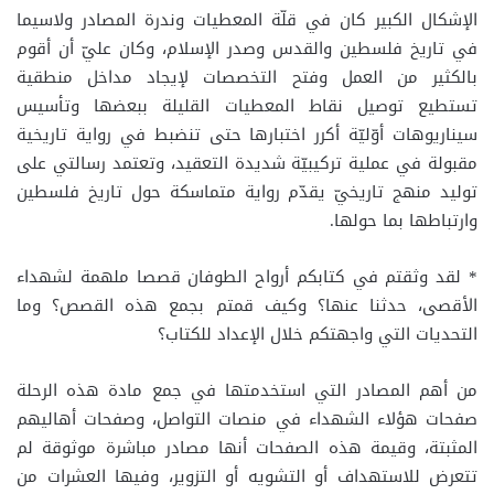
الإشكال الكبير كان في قلّة المعطيات وندرة المصادر ولاسيما
في تاريخ فلسطين والقدس وصدر الإسلام، وكان عليّ أن أقوم
بالكثير من العمل وفتح التخصصات لإيجاد مداخل منطقية
تستطيع توصيل نقاط المعطيات القليلة ببعضها وتأسيس
سيناريوهات أوّليّة أكرر اختبارها حتى تنضبط في رواية تاريخية
مقبولة في عملية تركيبيّة شديدة التعقيد، وتعتمد رسالتي على
توليد منهج تاريخيّ يقدّم رواية متماسكة حول تاريخ فلسطين
وارتباطها بما حولها.
* لقد وثقتم في كتابكم أرواح الطوفان قصصا ملهمة لشهداء
الأقصى، حدثنا عنها؟ وكيف قمتم بجمع هذه القصص؟ وما
التحديات التي واجهتكم خلال الإعداد للكتاب؟
من أهم المصادر التي استخدمتها في جمع مادة هذه الرحلة
صفحات هؤلاء الشهداء في منصات التواصل، وصفحات أهاليهم
المثبتة، وقيمة هذه الصفحات أنها مصادر مباشرة موثوقة لم
تتعرض للاستهداف أو التشويه أو التزوير، وفيها العشرات من