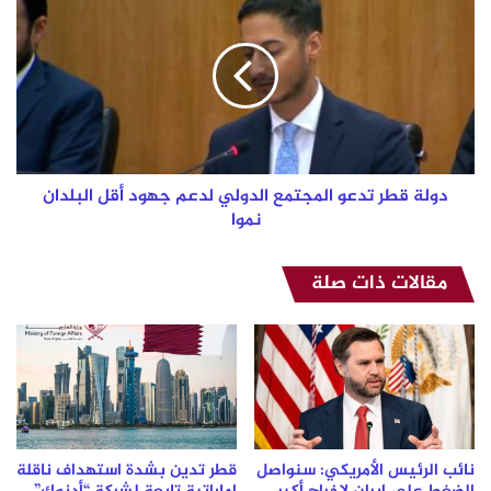
قطر
تدعو
المجتمع
الدولي
لدعم
جهود
أقل
البلدان
نموا
دولة قطر تدعو المجتمع الدولي لدعم جهود أقل البلدان
نموا
مقالات ذات صلة
نائب الرئيس الأمريكي: سنواصل
قطر تدين بشدة استهداف ناقلة