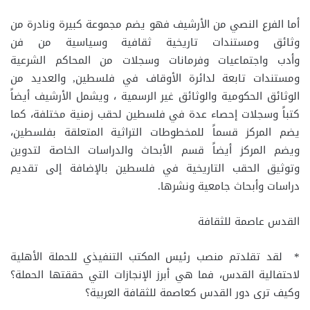
أما الفرع النصي من الأرشيف فهو يضم مجموعة كبيرة ونادرة من
وثائق ومستندات تاريخية ثقافية وسياسية من فن
وأدب واجتماعيات وفرمانات وسجلات من المحاكم الشرعية
ومستندات تابعة لدائرة الأوقاف في فلسطين, والعديد من
الوثائق الحكومية والوثائق غير الرسمية ، ويشمل الأرشيف أيضاً
كتباً وسجلات إحصاء عدة في فلسطين لحقب زمنية مختلفة، كما
يضم المركز قسماً للمخطوطات التراثية المتعلقة بفلسطين،
ويضم المركز أيضاً قسم الأبحاث والدراسات الخاصة لتدوين
وتوثيق الحقب التاريخية في فلسطين بالإضافة إلى تقديم
دراسات وأبحاث جامعية ونشرها.
القدس عاصمة للثقافة
* لقد تقلدتم منصب رئيس المكتب التنفيذي للحملة الأهلية
لاحتفالية القدس، فما هي أبرز الإنجازات التي حققتها الحملة؟
وكيف ترى دور القدس كعاصمة للثقافة العربية؟