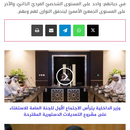
في حياتهم: واحد على المستوى الشخصيّ الفرديّ الذاتيّ، والآخر
على المستوى الجمعيّ الأمميّ ليتحقق التوازن لهم وبهم.
‫X
واتساب
تيلقرام
مشاركة عبر البريد
طباعة
وزير
الداخلية
يترأس
الاجتماع
الأول
للجنة
العامة
للاستفتاء
على
مشروع
وزير الداخلية يترأس الاجتماع الأول للجنة العامة للاستفتاء
التعديلات
على مشروع التعديلات الدستورية المقترحة
الدستورية
المقترحة
دولة