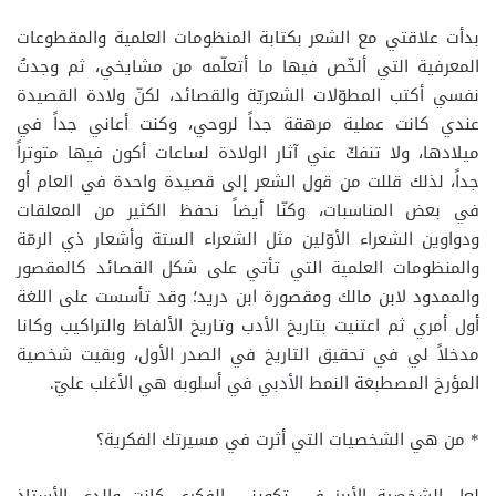
بدأت علاقتي مع الشعر بكتابة المنظومات العلمية والمقطوعات
المعرفية التي ألخّص فيها ما أتعلّمه من مشايخي، ثم وجدتُ
نفسي أكتب المطوّلات الشعريّة والقصائد، لكنّ ولادة القصيدة
عندي كانت عملية مرهقة جداً لروحي، وكنت أعاني جداً في
ميلادها، ولا تنفكّ عني آثار الولادة لساعات أكون فيها متوتراً
جداً، لذلك قللت من قول الشعر إلى قصيدة واحدة في العام أو
في بعض المناسبات، وكنّا أيضاً نحفظ الكثير من المعلقات
ودواوين الشعراء الأوّلين مثل الشعراء الستة وأشعار ذي الرمّة
والمنظومات العلمية التي تأتي على شكل القصائد كالمقصور
والممدود لابن مالك ومقصورة ابن دريد؛ وقد تأسست على اللغة
أول أمري ثم اعتنيت بتاريخ الأدب وتاريخ الألفاظ والتراكيب وكانا
مدخلاً لي في تحقيق التاريخ في الصدر الأول، وبقيت شخصية
المؤرخ المصطبغة النمط الأدبي في أسلوبه هي الأغلب عليّ.
* من هي الشخصيات التي أثرت في مسيرتك الفكرية؟