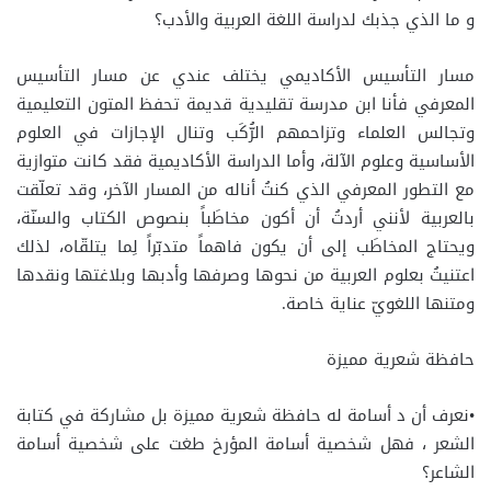
و ما الذي جذبك لدراسة اللغة العربية والأدب؟
مسار التأسيس الأكاديمي يختلف عندي عن مسار التأسيس
المعرفي فأنا ابن مدرسة تقليدية قديمة تحفظ المتون التعليمية
وتجالس العلماء وتزاحمهم الرُّكَب وتنال الإجازات في العلوم
الأساسية وعلوم الآلة، وأما الدراسة الأكاديمية فقد كانت متوازية
مع التطور المعرفي الذي كنتُ أناله من المسار الآخر، وقد تعلّقت
بالعربية لأنني أردتُ أن أكون مخاطَباً بنصوص الكتاب والسنّة،
ويحتاج المخاطَب إلى أن يكون فاهماً متدبّراً لِما يتلقّاه، لذلك
اعتنيتُ بعلوم العربية من نحوها وصرفها وأدبها وبلاغتها ونقدها
ومتنها اللغويّ عناية خاصة.
حافظة شعرية مميزة
•نعرف أن د أسامة له حافظة شعرية مميزة بل مشاركة في كتابة
الشعر ، فهل شخصية أسامة المؤرخ طغت على شخصية أسامة
الشاعر؟