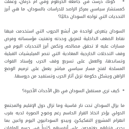
* كونك درست في جامعة الخرطوم وفي أم درمان، وعملت
كمستشار سياسي بمركز الراصد للدراسات بالسودان، ما هي أبرز
التحديات التي تواجه السودان حاليًا؟
السودان يتعرض لواحدة من أبشع الحروب التي استخدمت فيها
نقاط الضعف الداخلية لتمزيق وحدته وتفتيت مؤسساته وفرض
مسارات عليه لا تحقق مصالحه، وتكمن أبرز التحديات اليوم في
وقف التدخلات الخارجية المعادية التي تنصر الميليشيات القبلية
وتساندها، والعمل على تسريع وقف الحرب وإسناد القوات
المسلحة لفتح مسار سياسي مباشر يعمل على ترميم الوضع
الراهن ويشكل حكومة تزيل آثار الحرب وتستفيد من دروسها.
* كيف ترى مستقبل السودان في ظل الأحداث الأخيرة؟
ما يزال السودان تحت نار قاسية وما تزال دول الإقليم والمجتمع
الدولي يؤخر اتخاذ القرار الحاسم رغم وضوح الصورة لديه بقرب
انهزام المشروع التفكيكيّ، ويبدو السودانيون اليوم واعين بما
يجري فتراهم يعتمدون على أنفسهم كثيراً في حسم الملفات