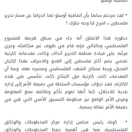
اتفاقية أوسلو
* لقد صرحتم سابقا بأن اتفاقية أوسلو تعدَ انحرافا عن مسار تحرير
فلسطين ،، اشرح لنا وجه نظرك ؟
خطورة هذا الاتفاق أنه جاء في سياق هزيمة للمشروع
الفلسطيني، وبالتالي فإنه قام في ظروف غير متكافئة، وجرى
فرضُه على قيادة منظمة التحرير آنذاك، وكانت مقدماته كارثية
تقضي بضم أكثر فلسطين إلى العدو والاعتراف بهذا الكيان
المحتل، وربط مصالح الشعب الفلسطيني ومصيره معه، وبما أن
المقدمات كانت كارثية فإن النتائج كانت تتأسس على هذه
الكارثة، فقد تحوّلت مؤسسات السلطة في حقيقة الأمر إلى إدارة
بلدية للاحتلال، كما أنها تقوم بأكبر وظائفه بمنع المقاومة
وفرض الأمر الواقع عبر منظومة التنسيق الأمني التي هي في
حقيقة الأمر عمالة رسمية.
* كونك رئيس مجلس إدارة مركز المخطوطات والوثائق
الفلسطينية، فما هي أهمية حفظ المخطوطات والوثائق