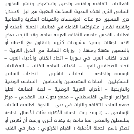
الفعاليات الثقافية والفنية، وتحيي وتستعرض وتنشر المخزون
الثقافي الثريّ لهذه المدينة المقدّسة المغيبة في ليل الاحتلال؛
جرى التنسيق مع مئات المؤسسات والهيئات الفكرية والثقافية
والفنية لضمان مشاركتها الفاعلة في فعاليات الحملة الأهلية أو
فعاليات القدس عاصمة الثقافة العربية بعامة، وقد التزمت بعض
هذه الجهات بتنفيذ مشروعات كثيرة بالتعاون مع الحملة أو
بالتنسيق معها؛ ومنها: ( وزارات الثقافة في الدول العربية –
اتحاد الكتاب العرب في سوريا – اتحاد الكتاب والأدباء العرب –
اتحاد الصحافيين العرب – الهيئات العامة للكتاب – الفضائيات
الرسمية والخاصة – اتحادات الناشرين – اتحادات الفنانين
التشكيليين – اتحادات المهندسين والمحامين – المتاحف الوطنية
والتاريخية – الأحزاب العربية الوطنية – لجنة المتابعة العليا
للمؤتمر الوطني الفلسطيني – مجمع بحوث بيت المقدس – مركز
جمعة الماجد للثقافة والتراث في دبي – الندوة العالمية للشباب
الإسلامي … )؛ وقد رعت الحملة الأهلية مئات الأعمال الخاصة
بفلسطين والقدس مما قامت به جهات أخرى، ورغبت أن تُعرض أو
تصدّر باسم الحملة الأهلية ( الفيلم الكرتوني : جدار في القلب،