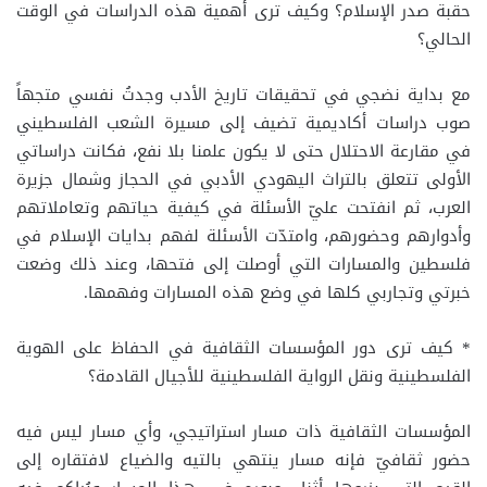
حقبة صدر الإسلام؟ وكيف ترى أهمية هذه الدراسات في الوقت
الحالي؟
مع بداية نضجي في تحقيقات تاريخ الأدب وجدتُ نفسي متجهاً
صوب دراسات أكاديمية تضيف إلى مسيرة الشعب الفلسطيني
في مقارعة الاحتلال حتى لا يكون علمنا بلا نفع، فكانت دراساتي
الأولى تتعلق بالتراث اليهودي الأدبي في الحجاز وشمال جزيرة
العرب، ثم انفتحت عليّ الأسئلة في كيفية حياتهم وتعاملاتهم
وأدوارهم وحضورهم، وامتدّت الأسئلة لفهم بدايات الإسلام في
فلسطين والمسارات التي أوصلت إلى فتحها، وعند ذلك وضعت
خبرتي وتجاربي كلها في وضع هذه المسارات وفهمها.
* كيف ترى دور المؤسسات الثقافية في الحفاظ على الهوية
الفلسطينية ونقل الرواية الفلسطينية للأجيال القادمة؟
المؤسسات الثقافية ذات مسار استراتيجي، وأي مسار ليس فيه
حضور ثقافيّ فإنه مسار ينتهي بالتيه والضياع لافتقاره إلى