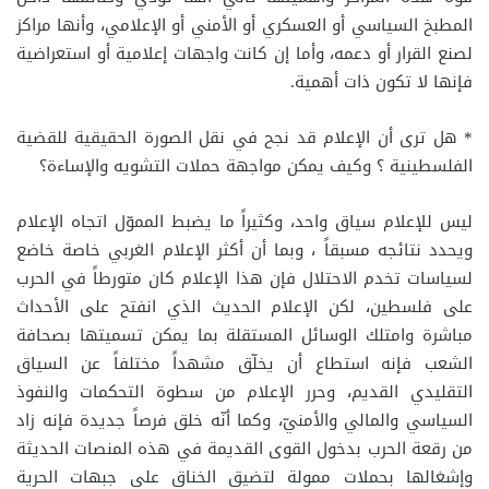
المطبخ السياسي أو العسكري أو الأمني أو الإعلامي، وأنها مراكز
لصنع القرار أو دعمه، وأما إن كانت واجهات إعلامية أو استعراضية
فإنها لا تكون ذات أهمية.
* هل ترى أن الإعلام قد نجح في نقل الصورة الحقيقية للقضية
الفلسطينية ؟ وكيف يمكن مواجهة حملات التشويه والإساءة؟
ليس للإعلام سياق واحد، وكثيراً ما يضبط المموّل اتجاه الإعلام
ويحدد نتائجه مسبقاً ، وبما أن أكثر الإعلام الغربي خاصة خاضع
لسياسات تخدم الاحتلال فإن هذا الإعلام كان متورطاً في الحرب
على فلسطين، لكن الإعلام الحديث الذي انفتح على الأحداث
مباشرة وامتلك الوسائل المستقلة بما يمكن تسميتها بصحافة
الشعب فإنه استطاع أن يخلّق مشهداً مختلفاً عن السياق
التقليدي القديم، وحرر الإعلام من سطوة التحكمات والنفوذ
السياسي والمالي والأمنيّ، وكما أنّه خلق فرصاً جديدة فإنه زاد
من رقعة الحرب بدخول القوى القديمة في هذه المنصات الحديثة
وإشغالها بحملات ممولة لتضيق الخناق على جبهات الحرية