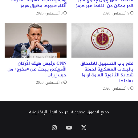
الضغط على إيران لإخراج أكبر
إماراتية تابعة لشركة “أدنوك”
قدر ممكن من النفط عبر هرمز
أثناء عبورها مضيق هرمز
9 أغسطس، 2026
8 أغسطس، 2026
فتح باب التسجيل للالتحاق
CNN :رئيس هيئة الأركان
بالجهات العسكرية لحملة
الأمريكي يبحث عن «مخرج» من
شهادة الثانوية العامة أو ما
حرب إيران
يعادلها
8 أغسطس، 2026
8 أغسطس، 2026
جميع الحقوق محفوظة لجريدة اللواء الإلكترونية
‫X
‫YouTube
انستقرام