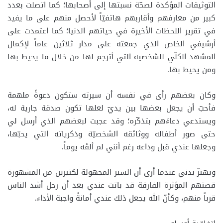
التوثيقات المؤكدة لصحّة نسبتها إلى أصحابها؛ كما اتصلت بعدد
كبير من معارفهم وأقاربهم هاتفيّاً لأحصل منهم على ما يفيد
في تقرير اللحظات الأخيرة في حياتهم الدنيا؛ كما اعتمدت على
أرشيفي الخاص الذي جمعته على مدار ثلاثين عاماً لإكمال
المشهد الكلّي للشخصية التي أترجم لها من خلال ما يحيط بها
ومن يحيط بها.
وكان بعضهم رأى في نفسه أن سيرته ستكون دعوةً ملهمة
فأحبّ أن يجعل بعضها بين يديّ لعلها تكون صدقة جارية له،
ويستدعي دعاءَهم بتذكّره؛ وقد عجبت لبعضهم الذي أرسل لي
حتى صور أطفاله ووثائقه الشخصيّة وذكرياته التي يحبّها،
وجعلها عندي قبل وداعه رغم أنني لم ألقَه يوماً.
ويهتزّ بدني عندما أرى أن السير المجهولة لكثيرين من المشهورة
قصتهم المؤثرة الفارقة قد باتت عندي بعد أن رحل أشد الناس
قرباً منهم، وكأنّ الله يجعل ذلك عندي أمانةً واجبة الأداء.