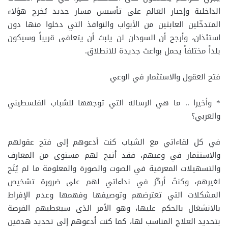
الداخلية وإجبار العالم على تأسيس مسار جديد يُخرج هؤلاء
المتدخّلين العابثين من الأبواب والنوافذ التي دخلوا منها دون
استئذان، وأرجح أن السودان لن يلبث أن يتعافى قريباً وسيكون
بلداً مختلفاً يحمل بواعث جديدة للانطلاق.
فتح العقول والاستثمار في الوعي
* وأخيرا .. ما هي الرسالة التي توجهها للشباب الفلسطيني
والعربي؟
في كل لقاءاتي مع الشباب كنت أدعوهم إلى فتح عقولهم
والاستثمار في وعيهم، فقد أتيح لهم مستوى من المعارف
والتسهيلات المعرفية في الصوت والصورة والمعلومة ما لم يُتَح
لغيرهم، وكنتُ أركّز في نداءاتي لهم على ضرورة تشخيص
المشكلات التي تعترضهم وتوصيفها وفهمها وعدم الإفراط
بالانشغال بالحكم عليها، وهو الأمر الذي سيعطيهم الفرصة
بتحديد العلاج المناسب لها، كما كنت أدعوهم إلى تحديد هدفين