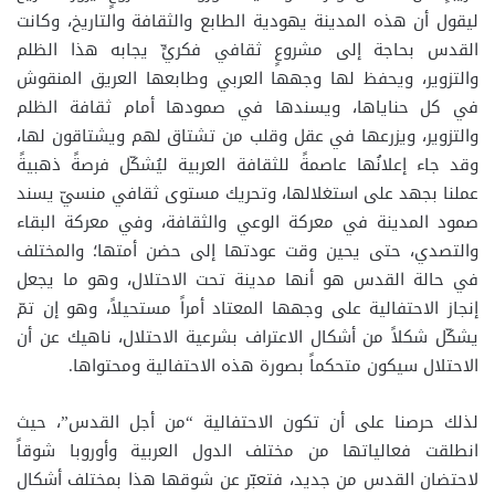
ليقول أن هذه المدينة يهودية الطابع والثقافة والتاريخ، وكانت
القدس بحاجة إلى مشروعٍ ثقافي فكريٍّ يجابه هذا الظلم
والتزوير، ويحفظ لها وجهها العربي وطابعها العريق المنقوش
في كل حناياها، ويسندها في صمودها أمام ثقافة الظلم
والتزوير، ويزرعها في عقل وقلب من تشتاق لهم ويشتاقون لها،
وقد جاء إعلانُها عاصمةً للثقافة العربية ليُشكّل فرصةً ذهبيةً
عملنا بجهد على استغلالها، وتحريك مستوى ثقافي منسيّ يسند
صمود المدينة في معركة الوعي والثقافة، وفي معركة البقاء
والتصدي، حتى يحين وقت عودتها إلى حضن أمتها؛ والمختلف
في حالة القدس هو أنها مدينة تحت الاحتلال، وهو ما يجعل
إنجاز الاحتفالية على وجهها المعتاد أمراً مستحيلاً، وهو إن تمّ
يشكّل شكلاً من أشكال الاعتراف بشرعية الاحتلال، ناهيك عن أن
الاحتلال سيكون متحكماً بصورة هذه الاحتفالية ومحتواها.
لذلك حرصنا على أن تكون الاحتفالية “من أجل القدس”، حيث
انطلقت فعالياتها من مختلف الدول العربية وأوروبا شوقاً
لاحتضان القدس من جديد، فتعبّر عن شوقها هذا بمختلف أشكال