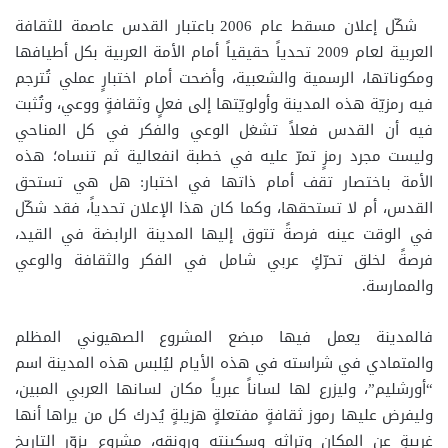
شكّل إعلان مسقط عام 2006 باعتبار القدس عاصمة للثقافة
العربية لعام 2009 تحدياً حقيقياً أمام الأمة العربية بكل أطيافها
ومكوناتها، الرسمية والشعبية، وأضحت أمام اختبارٍ عملي تُترجم
فيه رمزيّة هذه المدينة وأولويّتها إلى فعلٍ وثقافةٍ ووعي، وتُثبت
فيه أن القدس فعلاً تشغل الوعي والفكر في كل المناحي
وليست مجرد رمزٍ تمرّ عليه في خطبة انفعالية ثم تنساه؛ هذه
الأمة باختصار تقف أمام ذاتها في اختبار: هل هي تستحق
القدس، أم لا تستحقها، وكما كان هذا الإعلان تحدياً، فقد شكّل
في الوقت عينه فرصةً تتوق إليها المدينة الرابضة في القيد،
فرصةً لخلق تحرّكٍ عربي شامل في الفكر والثقافة والوعي
والممارسة.
فالمدينة يعمل فيها مبضع المشروع الصهيوني المظلم
والمتمادي في شراسته في هذه الأيام ليُلبس هذه المدينة اسم
“أورشليم”، وليزرع لها لساناً عبرياً مكان لسانها العربي المبين،
وليفرض عليها رموز ثقافةٍ مفتعلةٍ هزيلةٍ يُدرك كل من يراها أنها
غريبةٍ عن المكان وتراثه وسكينته ورونقه، مشروعٍ يزوّر التاريخ