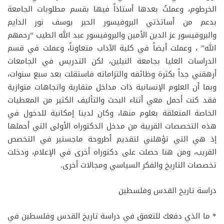
الخرطوم، وعملتُ بعدها أستاذاً فيها بقسم مطلوبات الجامعة
بدعم من أساتذتي البروفيسور الحبر يوسف نور الدايم
والبروفيسور عز الدين الأمين والبروفيسور عبد الله الطيب “رحمهم
الله” ، وعملت أيضاً في كلية الآداب متعاوناً، وعملت في قسم
الدراسات العليا بجامعة النيلين، لكن التدريس في الجامعات
أرهقني جداً بكثرة وظائفه والتزاماته فاستقلت بعد سبع سنوات،
وبما أن العلوم الإنسانية ذات مداخل متقاربة واتجاهات متوازية
فقد كنت أحمل معي أثناء البحث والتأليف الكثير من المعطيات
الخاصة المتعلقة بعلوم منها، وكان لدينا إمكانية للدخول في
هذه التخصصات القريبة من مدخل الدكتوراه الأولى التي أحملها
إذ هي التي تؤهلني لتقديم أطروحة ماجستير في التخصص
القريب، ومن هنا حصلت على دكتوراه أخرى في الإعلام، ودخلت
تخصصات التاريخ والفكر السياسي ومجالات أخرى.
دراسة تاريخ القدس وفلسطين
* ما الذي دفعك للتعمق في دراسة تاريخ القدس وفلسطين في