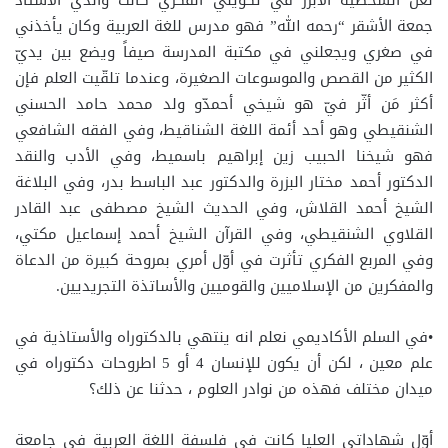
لعل الشخصية الأبرز في تكويني الفكري كانت والدي الأستاذ
جمعة الأشقر “رحمه الله” فهو مدرس للغة العربية وكان يأخذني
في صغري ويجعلني في مكتبة المدرسة صيفاً ويضع بين يديّ
الكثير من القصص والموسوعات الصغيرة، وعندما تلقّيت العلم فإن
أكثر مَن أثّر فيّ هو شيخي أحمدّو ولد محمد حامد الحسني
الشنقيطي وهو أحد أئمة اللغة الشناقيط، وفي الفقه الشافعي
فهو شيخنا الحبيب زين إبراهيم باسميط، وفي الأدب والنقد
الدكتور أحمد مختار البزرة والدكتور عبد الباسط بدر، وفي البلاغة
الشيخ أحمد القلاش، وفي الحديث الشيخ مصطفى عبد القادر
القلاوي الشنقيطي، وفي القرآن الشيخ أحمد إسماعيل مكتي،
وفي المربع الفكري تأثرت في أوّل أمري بمروحة كبيرة من الدعاة
والمفكرين من الإسلاميين والقوميين والأساتذة التجريديين.
•في السلم الأكاديمي نعلم انه ينتهي بالدكتوراه والأستاذية في
علم معين ، لكن أن يكون للإنسان 4 أو 5 اطروحات دكتوراه في
ميدان مختلف فهذه من نوادر العلوم ، حدثنا عن ذلك؟
أوّل شهاداتي العليا كانت في فلسفة اللغة العربية في جامعة