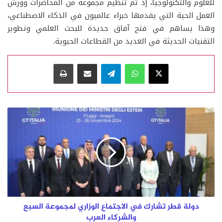
للعلوم والتكنولوجيا، إذ تم تنظيم مجموعة من المحاضرات وورش
العمل الحية التي يقدمها خبراء عالميون في الذكاء الاصطناعي،
وهذا يساهم في فتح آفاق جديدة للبحث العلمي وتطوير
التقنيات الحديثة في العديد من القطاعات الحيوية.
‫X
واتساب
تيلقرام
مشاركة عبر البريد
طباعة
دولة
قطر
تشارك
في
الاجتماع
الوزاري
لمجموعة
السبع
والشركاء
العرب
دولة قطر تشارك في الاجتماع الوزاري لمجموعة السبع
والشركاء العرب