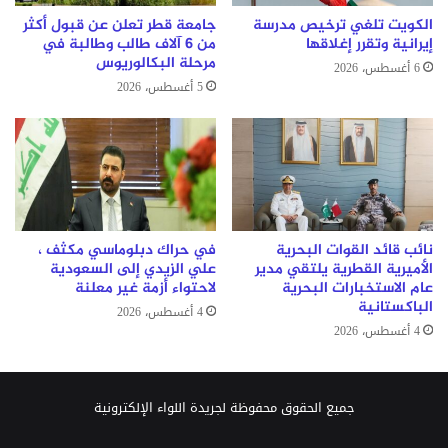
الكويت تلغي ترخيص مدرسة
جامعة قطر تعلن عن قبول أكثر
إيرانية وتقرر إغلاقها
من 6 آلاف طالب وطالبة في
مرحلة البكالوريوس
6 أغسطس، 2026
5 أغسطس، 2026
نائب قائد القوات البحرية
في حراك دبلوماسي مكثف ،
الأميرية القطرية يلتقي مدير
علي الزيدي إلى السعودية
عام الاستخبارات البحرية
لاحتواء أزمة غير معلنة
الباكستانية
4 أغسطس، 2026
4 أغسطس، 2026
جميع الحقوق محفوظة لجريدة اللواء الإلكترونية