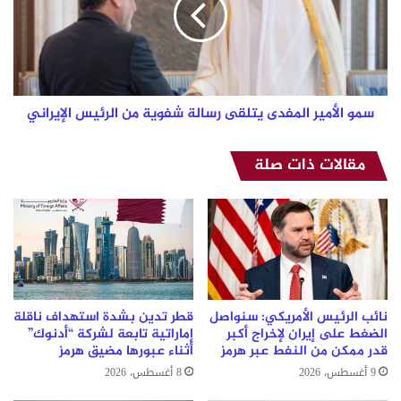
رسالة
شفوية
من
الرئيس
الإيراني
سمو الأمير المفدى يتلقى رسالة شفوية من الرئيس الإيراني
مقالات ذات صلة
نائب الرئيس الأمريكي: سنواصل
قطر تدين بشدة استهداف ناقلة
الضغط على إيران لإخراج أكبر
إماراتية تابعة لشركة “أدنوك”
قدر ممكن من النفط عبر هرمز
أثناء عبورها مضيق هرمز
9 أغسطس، 2026
8 أغسطس، 2026