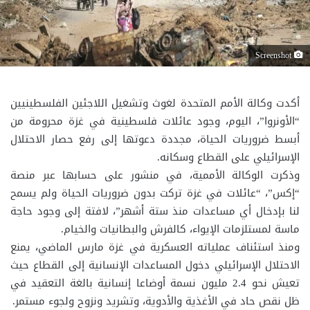
Screenshot
أكدت وكالة الأمم المتحدة لغوث وتشغيل اللاجئين الفلسطينيين
“الأونروا”، اليوم، وجود عائلات فلسطينية في غزة محرومة من
أبسط ضروريات الحياة، مجددة دعوتها إلى رفع حصار الاحتلال
الإسرائيلي على القطاع وسكانه.
وذكرت الوكالة الأممية، في منشور على حسابها عبر منصة
“إكس”، “عائلات في غزة تركت بدون ضروريات الحياة ولم يسمح
لنا بإدخال أي مساعدات منذ ستة أشهر”، لافتة إلى وجود حاجة
ماسة لمستلزمات الإيواء، كالفرش والبطانيات والخيام.
ومنذ استئناف عملياته العسكرية في غزة مارس الماضي، يمنع
الاحتلال الإسرائيلي دخول المساعدات الإنسانية إلى القطاع حيث
تعيش نحو 2.4 مليون نسمة أوضاعا إنسانية بالغة التعقيد في
ظل نقص حاد في الأغذية والأدوية، وتشريد ونزوح ولجوء مستمر.