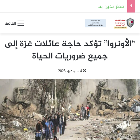
قطر تدين بشدة استهداف ناقلة إماراتية تابعة لشركة “أدنوك” أثناء عبورها مضيق هرمز
القائمة
“الأونروا” تؤكد حاجة عائلات غزة إلى
جميع ضروريات الحياة
4 سبتمبر، 2025