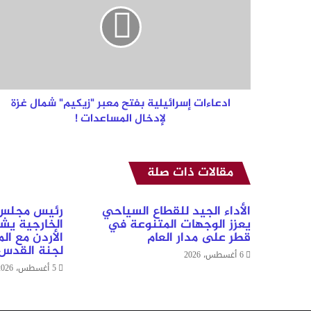
معبر
"زيكيم"
شمال
غزة
لإدخال
المساعدات
!
ادعاءات إسرائيلية بفتح معبر "زيكيم" شمال غزة
لإدخال المساعدات !
مقالات ذات صلة
الأداء الجيد للقطاع السياحي
رئيس مجلس ال
يعزز الوجهات المتنوعة في
الخارجية يش
قطر على مدار العام
الأردن مع ال
لجنة القدس
6 أغسطس، 2026
5 أغسطس، 2026