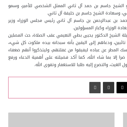
الشيخ جاسم بن حمد آل ثاني الممثل الشخصي للأمير، وسمو
ني، وسعادة الشيخ جاسم بن خليفة آل ثاني.
مد بن عبدالرحمن بن جاسم آل ثاني رئيس مجلس الوزراء وزير
ادة الوزراء وكبار المسؤولين.
لة الشيخ الدكتور يحيى بطي النعيمي عقب الصلاة، حث المصلين
 تائبين، ودعاهم إلى اليقين بأنه سبحانه بيده ملكوت كل شيء،
سك المطر عن عباده ليفيقوا من غفلتهم، وليتذكروا أنهم ضعفاء
ضرا إلا بما شاء الله، كما أكد فضيلته على أهمية الدعاء ورفع
 الغيث، والتضرع إليه طلبا للاستغفار وتقوى الله.
‫X
مشاركة عبر البريد
طباعة
رئيس
مجلس
الشورى