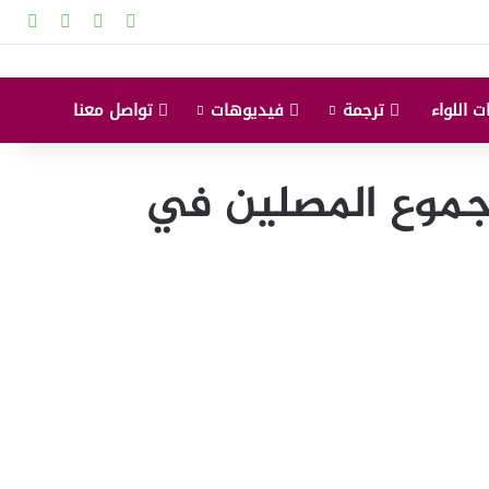
‫X
‫YouTube
انستقرام
إضاف
ت اللواء
ترجمة
فيديوهات
تواصل معنا
 جموع المصلين في