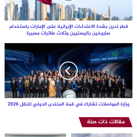
على
الإمارات
باستخدام
صاروخين
باليستيين
قطر تدين بشدة الاعتداءات الإيرانية على الإمارات باستخدام
وثلاث
صاروخين باليستيين وثلاث طائرات مسيرة
طائرات
مسيرة
وزارة
المواصلات
تشارك
في
قمة
المنتدى
الدولي
للنقل
2026
وزارة المواصلات تشارك في قمة المنتدى الدولي للنقل 2026
مقالات ذات صلة