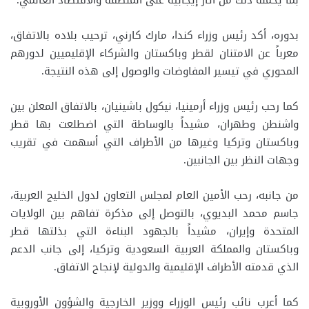
بما يحمله ذلك من آثار إيجابية على المنطقة والاقتصاد العالمي.
بدوره، أكد رئيس وزراء كندا، مارك كارني، ترحيب بلاده بالاتفاق،
معرباً عن الامتنان لقطر وباكستان والشركاء الإقليميين لدورهم
المحوري في تيسير المفاوضات والوصول إلى هذه النتيجة.
كما رحب رئيس وزراء أرمينيا، نيكول باشينيان، بالاتفاق المعلن بين
واشنطن وطهران، مشيداً بالوساطة التي اضطلعت بها قطر
وباكستان وتركيا وغيرها من الأطراف التي أسهمت في تقريب
وجهات النظر بين الجانبين.
من جانبه، رحب الأمين العام لمجلس التعاون لدول الخليج العربية،
جاسم محمد البديوي، بالتوصل إلى مذكرة تفاهم بين الولايات
المتحدة وإيران، مشيداً بالجهود البناءة التي بذلتها قطر
وباكستان والمملكة العربية السعودية وتركيا، إلى جانب الدعم
الذي قدمته الأطراف الإقليمية والدولية لإنجاح الاتفاق.
كما أعرب نائب رئيس الوزراء ووزير الخارجية والشؤون الأوروبية