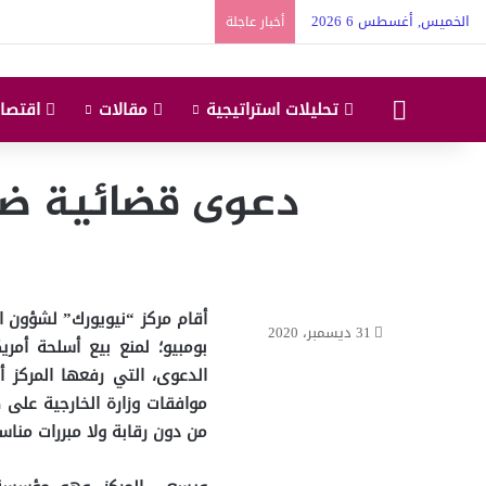
الخميس, أغسطس 6 2026
أخبار عاجلة
البداية
تحليلات استراتيجية
مقالات
اقتصاد
دعوى قضائية ضد 
أقام مركز “نيويورك” لشؤون ا
31 ديسمبر، 2020
الدعوى، التي رفعها المركز 
موافقات وزارة الخارجية على 
من دون رقابة ولا مبررات مناس