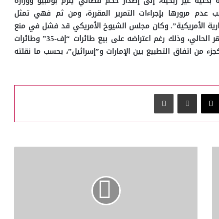
حثية غير ربحية، إلى إصدار حكم قضائي يلزم بومبيو ووزارة
بب عدم مرورها بإجراءات التمرير المقررة، ومن ثم فهي تمثل
لإدارية الأمريكية”. وكان مجلس الشيوخ الأمريكي قد فشل في منع
الصفقة بوقت سابق من الشهر الحالي، وذلك رغم اعتراضه على بيع طائرات “إف-35” وطائرات
كجزء من اتفاق التطبيع بين الإمارات و”إسرائيل”، بحسب ما نقلته
‫X
مشاركة عبر البريد
طباعة
التطبيع
السياحي..
الإسرائيليون
يسرقون
من
فنادق
الإمارات