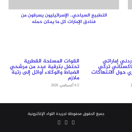
كل
ما
يمكن
التطبيع السياحي.. الإسرائيليون يسرقون من
حمله
فنادق الإمارات كل ما يمكن حمله
ردني إماراتي
القوات المسلحة القطرية
اكستاني تركي
تحتفل بترقية عدد من مرشحي
 حول الانتهاكات
الضباط والوكلاء أوائل إلى رتبة
ملازم
6 أغسطس، 2026
جميع الحقوق محفوظة لجريدة اللواء الإلكترونية
‫X
‫YouTube
انستقرام