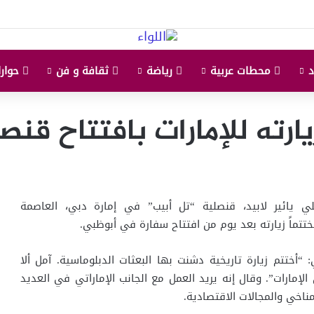
محطات عربية
رياضة
ثقافة و فن
حوارا
يارته للإمارات بافتتاح ق
ئيلي يائير لابيد، قنصلية “تل أبيب” في إمارة دبي، العاصمة
ختتماً زيارته بعد يوم من افتتاح سفارة في أبوظبي.
أختتم زيارة تاريخية دشنت بها البعثات الدبلوماسية. آمل ألا
 الإمارات”. وقال إنه يريد العمل مع الجانب الإماراتي في العديد
لمناخي والمجالات الاقتصادية.