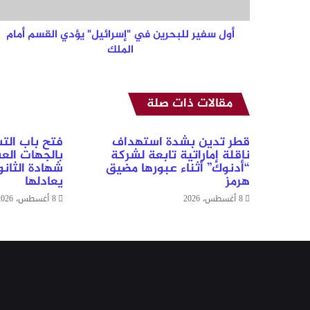
أمام
الملك
أول سفير للبحرين في "إسرائيل" يؤدي القسم أمام
الملك
مقالات ذات صلة
قطر تدين بشدة استهداف
فتح باب الت
ناقلة إماراتية تابعة لشركة
بالجهات الع
“أدنوك” أثناء عبورها مضيق
شهادة الثانوي
هرمز
يعادلها
8 أغسطس، 2026
8 أغسطس، 2026