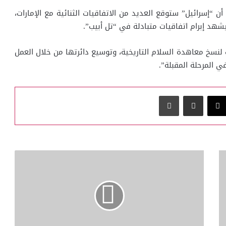
 أن “إسرائيل” ستوقع العديد من الاتفاقيات الثنائية مع الإمارات،
يشهد إبرام اتفاقيات متبادلة في “تل أبيب”.
 لنسخ معاهدة السلام التاريخية، وتوسيع دائرتها من خلال العمل
 المرحلة المقبلة”.
‫X
مشاركة عبر البريد
طباعة
مباحثات
خليجية
أمريكية
حول
الملاحة
وأمن
الممرات