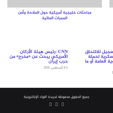
المائية
مباحثات خليجية أمريكية حول الملاحة وأمن
الممرات المائية
سجيل للالتحاق
CNN :رئيس هيئة الأركان
سكرية لحملة
الأمريكي يبحث عن «مخرج» من
ة العامة أو ما
حرب إيران
8 أغسطس، 2026
جميع الحقوق محفوظة لجريدة اللواء الإلكترونية
‫X
‫YouTube
انستقرام