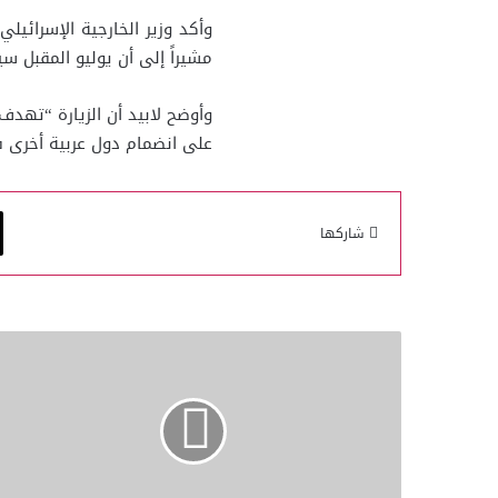
وأكد وزير الخارجية الإسرائيلي
مشيراً إلى أن يوليو المقبل س
وأوضح لابيد أن الزيارة “تهدف
على انضمام دول عربية أخرى في
شاركها
أول
سفير
للبحرين
في
"إسرائيل"
يؤدي
القسم