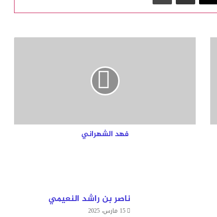
ف
ه
د
ا
ل
ش
ه
ر
ا
ن
فهد الشهراني
ي
ناصر بن راشد النعيمي
15 مارس، 2025