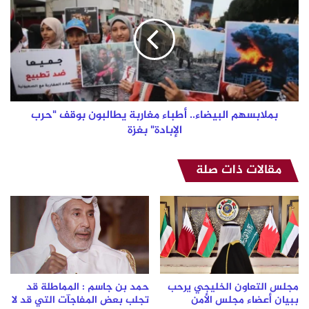
أطباء
مغاربة
يطالبون
بوقف
"حرب
الإبادة"
بغزة
بملابسهم البيضاء.. أطباء مغاربة يطالبون بوقف "حرب
الإبادة" بغزة
مقالات ذات صلة
مجلس التعاون الخليجي يرحب
حمد بن جاسم : المماطلة قد
ببيان أعضاء مجلس الأمن
تجلب بعض المفاجآت التي قد لا