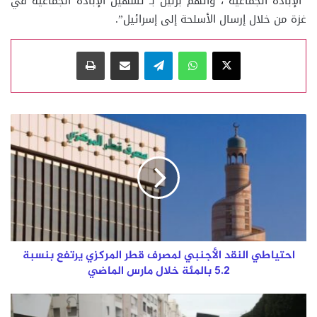
“الإبادة الجماعية”، واتهم برلين بـ”تسهيل الإبادة الجماعية في
غزة من خلال إرسال الأسلحة إلى إسرائيل”.
‫X
واتساب
تيلقرام
مشاركة عبر البريد
طباعة
احتياطي
النقد
الأجنبي
لمصرف
قطر
المركزي
يرتفع
بنسبة
5.2
بالمئة
احتياطي النقد الأجنبي لمصرف قطر المركزي يرتفع بنسبة
خلال
5.2 بالمئة خلال مارس الماضي
مارس
الماضي
بملابسهم
البيضاء..