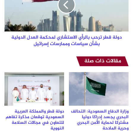
الاستشاري
لمحكمة
العدل
الدولية
بشأن
سياسات
دولة قطر ترحب بالرأي الاستشاري لمحكمة العدل الدولية
وممارسات
بشأن سياسات وممارسات إسرائيل
إسرائيل
مقالات ذات صلة
وزارة الدفاع السعودية: التحالف
دولة قطر والمملكة العربية
البحري يجسد إدراكا دوليا
السعودية توقعان مذكرة تفاهم
مشتركا لحماية الأمن البحري
للتعاون في مجالات السلامة
وحرية الملاحة
النووية