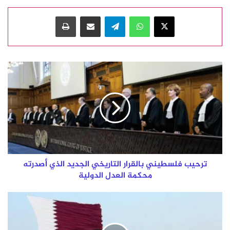
‫X
واتساب
تيلقرام
مشاركة عبر البريد
طباعة
ترحيب
فلسطيني
بالقرار
التاريخي
الجديد
الذي
أصدرته
محكمة
العدل
الدولية
ترحيب فلسطيني بالقرار التاريخي الجديد الذي أصدرته
محكمة العدل الدولية
دولة
قطر
ترحب
بالرأي