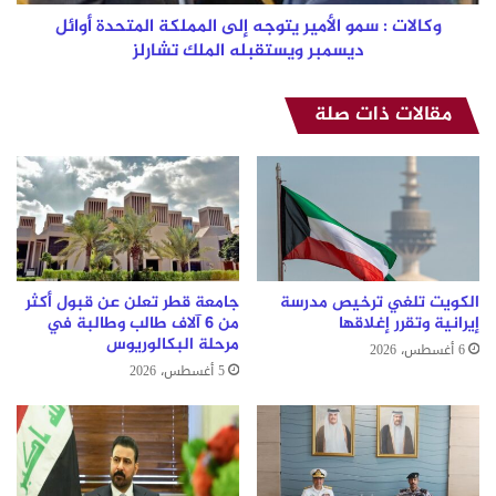
أوائل
ديسمبر
وكالات : سمو الأمير يتوجه إلى المملكة المتحدة أوائل
ويستقبله
ديسمبر ويستقبله الملك تشارلز
الملك
تشارلز
مقالات ذات صلة
الكويت تلغي ترخيص مدرسة
جامعة قطر تعلن عن قبول أكثر
إيرانية وتقرر إغلاقها
من 6 آلاف طالب وطالبة في
مرحلة البكالوريوس
6 أغسطس، 2026
5 أغسطس، 2026