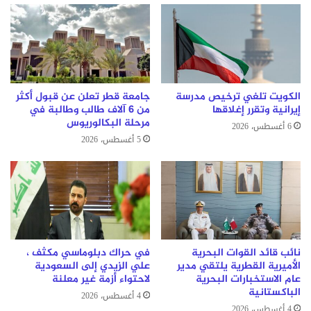
الكويت تلغي ترخيص مدرسة
جامعة قطر تعلن عن قبول أكثر
إيرانية وتقرر إغلاقها
من 6 آلاف طالب وطالبة في
مرحلة البكالوريوس
6 أغسطس، 2026
5 أغسطس، 2026
نائب قائد القوات البحرية
في حراك دبلوماسي مكثف ،
الأميرية القطرية يلتقي مدير
علي الزيدي إلى السعودية
عام الاستخبارات البحرية
لاحتواء أزمة غير معلنة
الباكستانية
4 أغسطس، 2026
4 أغسطس، 2026