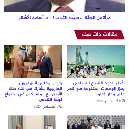
-
د.
أسامة
امرأة من الجنّة … سيّدة الثبات ! - د. أسامة الأشقر
الأشقر
مقالات ذات صلة
الأداء الجيد للقطاع السياحي
رئيس مجلس الوزراء وزير
يعزز الوجهات المتنوعة في قطر
الخارجية يشارك في لقاء ملك
على مدار العام
الأردن مع المشاركين في اجتماع
لجنة القدس
6 أغسطس، 2026
5 أغسطس، 2026