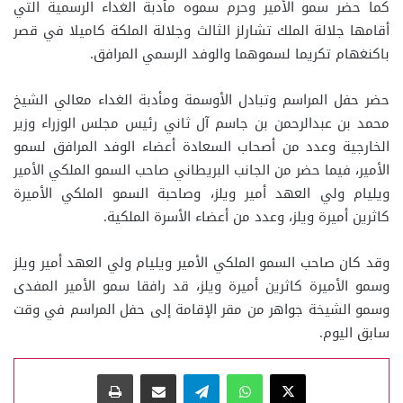
كما حضر سمو الأمير وحرم سموه مأدبة الغداء الرسمية التي
أقامها جلالة الملك تشارلز الثالث وجلالة الملكة كاميلا في قصر
باكنغهام تكريما لسموهما والوفد الرسمي المرافق.
حضر حفل المراسم وتبادل الأوسمة ومأدبة الغداء معالي الشيخ
محمد بن عبدالرحمن بن جاسم آل ثاني رئيس مجلس الوزراء وزير
الخارجية وعدد من أصحاب السعادة أعضاء الوفد المرافق لسمو
الأمير، فيما حضر من الجانب البريطاني صاحب السمو الملكي الأمير
ويليام ولي العهد أمير ويلز، وصاحبة السمو الملكي الأميرة
كاثرين أميرة ويلز، وعدد من أعضاء الأسرة الملكية.
وقد كان صاحب السمو الملكي الأمير ويليام ولي العهد أمير ويلز
وسمو الأميرة كاثرين أميرة ويلز، قد رافقا سمو الأمير المفدى
وسمو الشيخة جواهر من مقر الإقامة إلى حفل المراسم في وقت
سابق اليوم.
‫X
واتساب
تيلقرام
مشاركة عبر البريد
طباعة