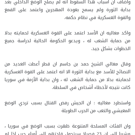
وأضاف ان أسباب هذا السقوط أنه لم يصلح الوضع الداخلي بعد
بداية الثورة ولم يسمح بعودة المهجرين واعتمد على القمع
والقوة العسكرية في نظام حكمه.
واكد معاليه ان الأسد اعتمد على القوة العسكرية لحمايته بدلا
من حماية الشعب له ، ويدعو الحكومة الحالية لدراسة جميع
الخطوات بشكل جيد.
وقال معالي الشيخ حمد بن جاسم ان قطر أعطت العديد من
النصائح للأسد مع بداية الثورة الا انه اعتمد على القوة العسكرية
لحمايته بدلا من حماية الشعب له ، وان بداية الأزمة في سوريا
كانت نتيجه لأخطاء أشخاص في السلطة.
واستطرد معاليه : ان الجيش رفض القتال بسبب تردي الوضع
المعيشي والتعب من الحرب الطويلة
وان الفئات المسلحة المتنوعة ظهرت بسبب الوضع في سوريا ،
مشيرا الى ان 23 فصيلا سيتحول قادتهم إلى أمراء حرب إذا لم