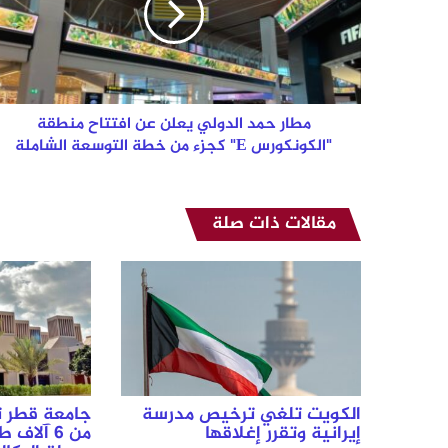
عن
افتتاح
منطقة
"الكونكورس
E"
كجزء
مطار حمد الدولي يعلن عن افتتاح منطقة
من
"الكونكورس E" كجزء من خطة التوسعة الشاملة
خطة
التوسعة
الشاملة
مقالات ذات صلة
الكويت تلغي ترخيص مدرسة
جامعة قطر ت
إيرانية وتقرر إغلاقها
من 6 آلا