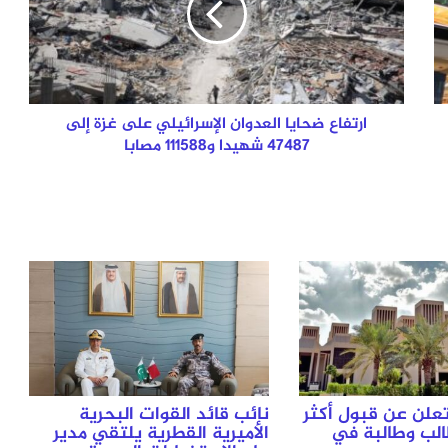
على غزة إلى
47487
شهيدا
و111588
مصابا
ارتفاع ضحايا العدوان الإسرائيلي على غزة إلى
47487 شهيدا و111588 مصابا
علن عن قبول أكثر
نائب قائد القوات البحرية
ف طالب وطالبة في
الأميرية القطرية يلتقي مدير