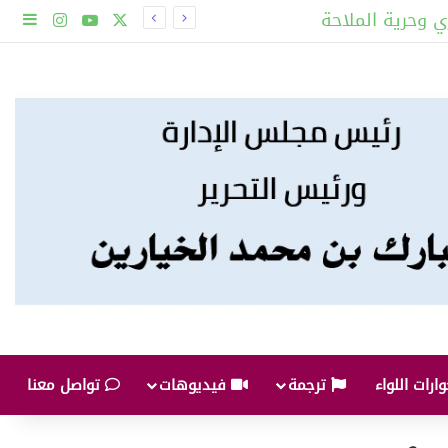
ي وحرية الملاحة
‫X
‫YouTube
انستقرا
إضاف
ارات اللواء
ترجمة
فيديوهات
تواصل معنا