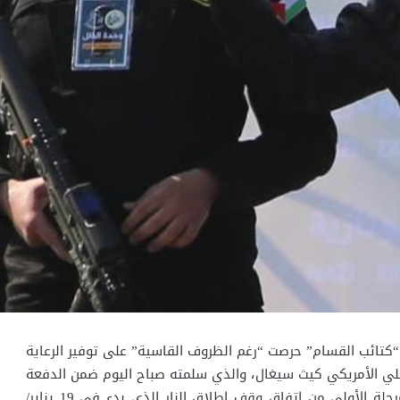
كتائب القسام” حرصت “رغم الظروف القاسية” على توفير الرعاية
ائيلي الأمريكي كيث سيغال، والذي سلمته صباح اليوم ضمن الدفعة
الرابعة من صفقة التبادل بالمرحلة الأولى من اتفاق وقف إطلاق النار الذي بدء في 19 يناير/