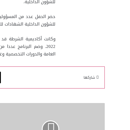
للشؤون الداخلية.
حضر الحفل عدد من المسؤولين 
للشؤون الداخلية الشهادات للخريجين
وكانت أكاديمية الشرطة قد أ
2022. وضم البرنامج عددا 
العامة والدورات التخصصية وغيره
شاركها
سمو
الأمير
يتلقى
دعوة