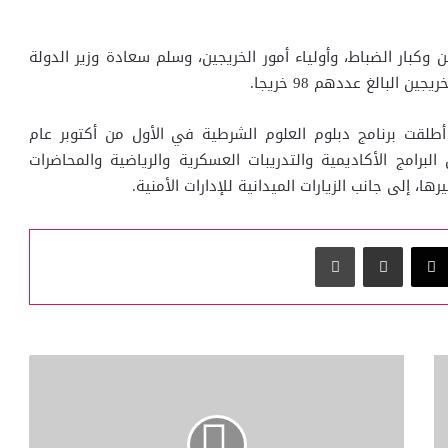
وكبار الضباط، وأولياء أمور الخريجين، وسلم سعادة وزير الدولة
 البالغ عددهم 98 خريجا.
طلقت برنامج دبلوم العلوم الشرطية في الأول من أكتوبر عام
من البرامج الأكاديمية والتدريبات العسكرية والرياضية والمحاضرات
ا، إلى جانب الزيارات الميدانية للإدارات الأمنية.
‫X
مشاركة عبر البريد
طباعة
صندوق
قطر
للتنمية
يوقع