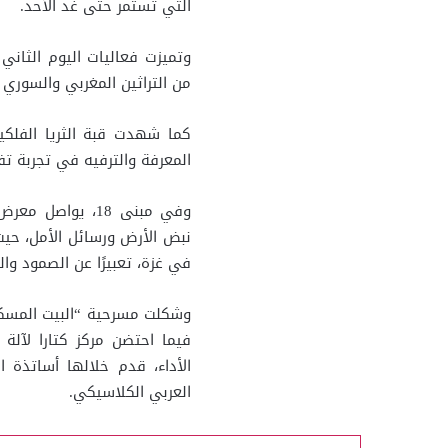
التي تستمر حتى غد الأحد.
وتميزت فعاليات اليوم الثاني
من التراثين المغربي والسوري 
كما شهدت قبة الثريا الفلكي
المعرفة والترفيه في تجربة تف
وفي مبنى 18، يوا
نبض الأرض ورسائل الأمل، حي
في غزة، تعبيرًا عن الصمود وا
وشكلت مسرحية “البيت المسكون
فيما احتضن مركز كتارا لآل
الأداء، قدم خلالها أساتذة
العربي الكلاسيكي.