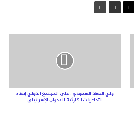
‫X
مشاركة عبر البريد
طباعة
ولي
العهد
السعودي
:
على
المجتمع
الدولي
إنهاء
التداعيات
الكارثية
ولي العهد السعودي : على المجتمع الدولي إنهاء
للعدوان
التداعيات الكارثية للعدوان الإسرائيلي
الإسرائيلي