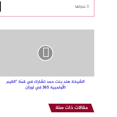
شاركها
الشيخة
هند
بنت
حمد
تشارك
في
قمّة
"القيم
الأولمبية
365
الشيخة هند بنت حمد تشارك في قمّة "القيم
في
الأولمبية 365 في لوزان
لوزان
مقالات ذات صلة