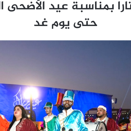
را بمناسبة عيد الأضحى ا
حتى يوم غد