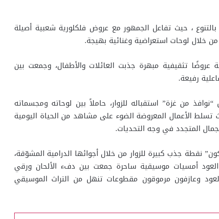
 بالتنوع ، حيث تفاعل الجمهور مع عروض فلكلورية شعبية أصيلة
من خلال لوحات استعراضية وغنائية بهيجة.
ة عروضًا تثقيفية مبهرة جذبت العائلات والأطفال، وجمعت بين
اعلية رفيعة.
صل معرض “نوافذ من غزة” استقباله للزوار، حاملاً بين لوحاته ومجسماته
ث تسلط الأعمال المعروضة الضوء على مشاهد من الحياة اليومية
لجمال المتجدد في وجه التحديات.
” نقطة جذب كبيرة للزوار من خلال أجوائها الدرامية المشوّقة،
ة العود أمسيات موسيقية ساحرة جمعت بين دفء الألحان ورقي
 العود وعازفون مرموقون مقطوعات تنهل من التراث الموسيقي