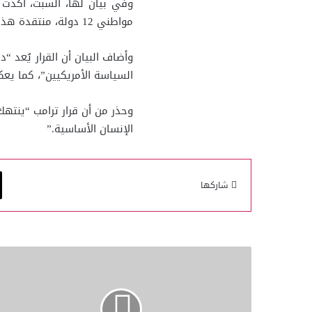
وفي بيان لها، السبت، أكدت و
مواطني 12 دولة، منتقدة هذا الإجراء بشدة.
وأضاف البيان أن القرار يُعد “
السياسة الأمريكيين”، كما يعك
وحذر من أن قرار ترامب “ينتهك
الإنسان الأساسية.”
شاركها
سفينة
"مادلين"
اجتازت
الساحل
المصري