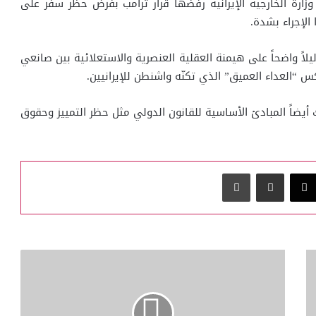
زارة الخارجية الإيرانية رفضها قرار ترامب بفرض حظر سفر على
دليلاً واضحاً على هيمنة العقلية العنصرية والاستعلائية بين صانعي
س “العداء العميق” الذي تكنّه واشنطن للإيرانيين.
 أيضاً المبادئ الأساسية للقانون الدولي مثل حظر التمييز وحقوق
‫X
مشاركة عبر البريد
طباعة
قافلة
برية
مغاربية
تضم
آلاف