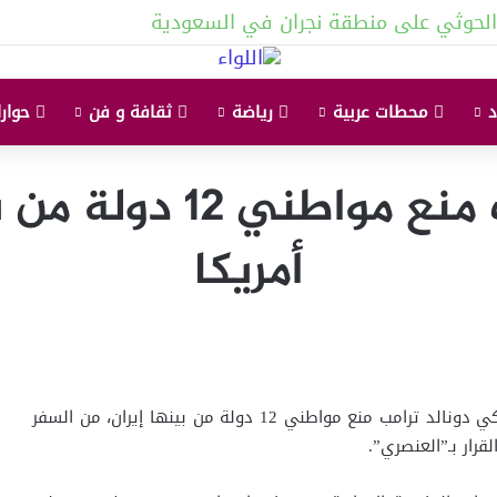
لحوثي على منطقة نجران في السعودية
محطات عربية
رياضة
ثقافة و فن
حوارا
ايران تدين قرار ترامب
أمريكا
ادانت ايران قرار الرئيس الأمريكي دونالد ترامب منع مواطني 12 دولة من بينها إيران، من السفر
قرار بـ”العنصري”.