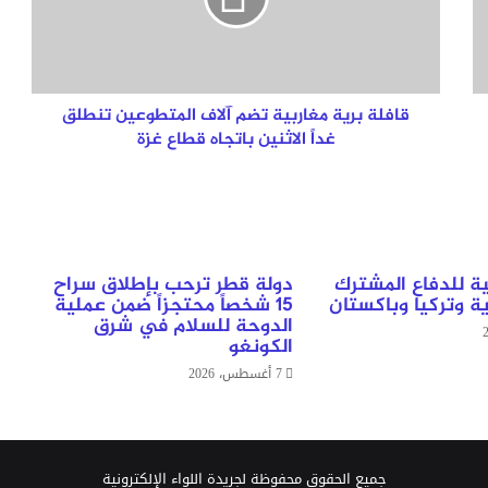
المتطوعين
تنطلق
غداً
الاثنين
باتجاه
قافلة برية مغاربية تضم آلاف المتطوعين تنطلق
قطاع
غداً الاثنين باتجاه قطاع غزة
غزة
ية للدفاع المشترك
دولة قطر ترحب بإطلاق سراح
ة وتركيا وباكستان
15 شخصاً محتجزاً ضمن عملية
الدوحة للسلام في شرق
الكونغو
7 أغسطس، 2026
جميع الحقوق محفوظة لجريدة اللواء الإلكترونية