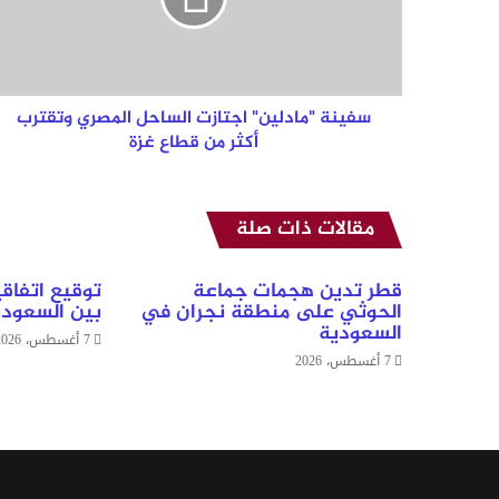
وتقترب
أكثر
من
قطاع
غزة
سفينة "مادلين" اجتازت الساحل المصري وتقترب
أكثر من قطاع غزة
مقالات ذات صلة
قطر تدين هجمات جماعة
توقيع اتفاق
الحوثي على منطقة نجران في
بين السعودي
السعودية
7 أغسطس، 2026
7 أغسطس، 2026