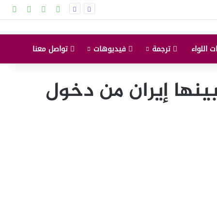
‫X
‫YouTube
انستقرام
إضاف
ت اللواء
ترجمة
فيديوهات
تواصل معنا
 منع مواطني 12 دولة من بينها إيران من دخول