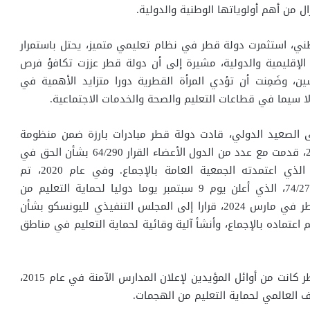
 من أهم أولوياتها الوطنية والدولية.
ني، استثمرت دولة قطر في نظام تعليمي متميز، يحتل باستمرار
لإقليمية والدولية، مشيرة إلى أن دولة قطر عززت تكافؤ فرص
ين، وضَمِنت أن تؤدي المرأة القطرية دورا متزايد الأهمية في
لا سيما في قطاعات التعليم والصحة والخدمات الاجتماعية.
 الصعيد الدولي، قادت دولة قطر مبادرات بارزة ضمن منظومة
الأمم المتحدة؛ ففي عام 2010، قدمت مع عدد من الدول الأعضاء القرار 64/290 بشأن الحق في
التعليم في حالات الطوارئ، الذي اعتمدته الجمعية العامة بالإجماع. وفي عام 2020، تم
بالإجماع أيضا اعتماد القرار 74/275، الذي أعلن يوم 9 سبتمبر يوما دوليا لحماية التعليم من
الهجمات، كما قدمت دولة قطر في مارس 2024، قرارا إلى المجلس التنفيذي لليونسكو بشأن
 اعتماده بالإجماع، وأنشأ آلية وقائية لحماية التعليم في مناطق
وأضافت سعادتها أن دولة قطر كانت من أوائل المؤيدين لإعلان المدارس الآمنة في عام 2015،
لعالمي لحماية التعليم من الهجمات.