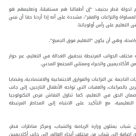
 لدولة قطر بجنيف: “إن أطفالنا هم مستقبلنا، وتعليمهم هو
مساواة والنزاعات والفقر”، مشددة على أنه إذا أردنا حقا أن نبني
ى التعليم على رأس أولوياتنا.
اضحة، وهي أن يكون “التعليم فوق الجميع”.
ختلف الجوانب المرتبطة بتحقيق العدالة في التعليم، عبر حوار
 الأكاديميين والخبراء وممثلي المجتمع المدني.
 الناجمة عن النزاعات والفوارق الاجتماعية والاقتصادية، وقضايا
ين بالصراعات، والعقبات التي تواجه الأطفال النازحين، إلى جانب
مان الحق في التعليم، كما تناول النقاش فرص التكنولوجيا
التعليمية، مع التأكيد على الانتباه إلى المخاطر المرتبطة
باب يمثلون وزارة الرياضة والشباب، ومركز مناظرات قطر،
 إضافة إلى شباب من مختلف أنحاء العالم، إلى جانب أكاديميين