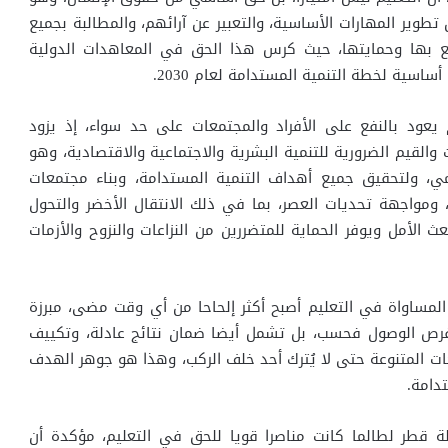
 تطوير المهارات الأساسية، والتعبير عن آرائهم، والمطالبة بجميع
تع بها وحمايتها، حيث كرس هذا الحق في المعاهدات الدولية
ساسية لخطة التنمية المستدامة لعام 2030.
يعود بالنفع على الأفراد والمجتمعات على حد سواء، إذ يزود
 والقيم الضرورية للتنمية البشرية والاجتماعية والاقتصادية، وهو
ي، ولتحقيق جميع أهداف التنمية المستدامة، وبناء مجتمعات
ومواجهة تحديات العصر، بما في ذلك الانتقال الأخضر والتحول
ث الأمل ويوفر الحماية للمتضررين من النزاعات والنزوح والأزمات
مساواة في التعليم أصبح أكثر إلحاحا من أي وقت مضى، مبرزة
فرص الوصول فحسب، بل تشمل أيضا ضمان نتائج عادلة، وتكييف
اجات المتنوعة حتى لا يُترك أحد خلف الركب، وهذا هو جوهر الهدف
تدامة.
 قطر لطالما كانت مناصرا قويا للحق في التعليم، مؤكدة أن