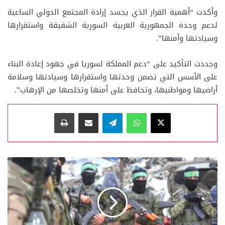
وأكدت “أهمية القرار الذي يجسد إرادة المجتمع الدولي الساعية
لدعم وحدة الجمهورية العربية السورية الشقيقة واستقرارها
وسيادتها وأمنها”.
وجددت التأكيد على “دعم المملكة لسوريا في جهود إعادة البناء
على الأسس التي تضمن وحدتها واستقرارها وسيادتها وسلامة
أراضيها ومواطنيها، وتحافظ على أمنها وتخلصها من الإرهاب”.
‫X
واتساب
تيلقرام
مشاركة عبر البريد
طباعة
صفقة
ال
200
مسلح
هل
ستكون