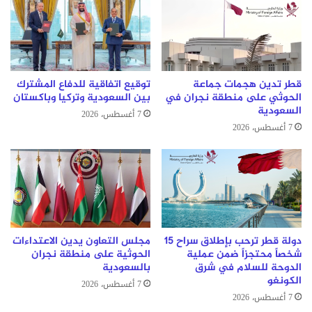
قطر تدين هجمات جماعة
توقيع اتفاقية للدفاع المشترك
الحوثي على منطقة نجران في
بين السعودية وتركيا وباكستان
السعودية
7 أغسطس، 2026
7 أغسطس، 2026
دولة قطر ترحب بإطلاق سراح 15
مجلس التعاون يدين الاعتداءات
شخصاً محتجزاً ضمن عملية
الحوثية على منطقة نجران
الدوحة للسلام في شرق
بالسعودية
الكونغو
7 أغسطس، 2026
7 أغسطس، 2026