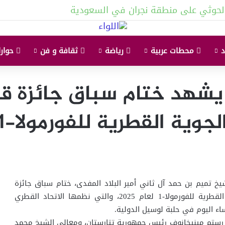
لحوثي على منطقة نجران في السعودية
محطات عربية
رياضة
ثقافة و فن
حوارا
 يشهد ختام سباق جائزة ق
لجوية القطرية للفورمولا-1
تميم بن حمد آل ثاني أمير البلاد المفدى، ختام سباق جائزة
قطر الكبرى للخطوط الجوية القطرية للفورمولا-1 لعام 2025، والتي نظمها الاتحاد القطري
ساء اليوم في حلبة لوسيل الدولية.
ستم مينيخانوف رئيس جمهورية تتارستان، ومعالي الشيخ محمد