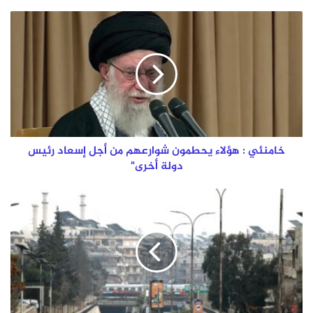
خامنئي
:
هؤلاء
يحطمون
شوارعهم
من
أجل
إسعاد
رئيس
دولة
خامنئي : هؤلاء يحطمون شوارعهم من أجل إسعاد رئيس
أخرى"
دولة أخرى"
انتهاء
مهلة
حلب
وترقب
نقل
مقاتلي
"قسد"
إلى
شمال