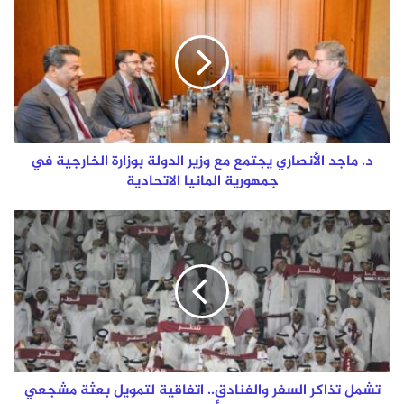
ماجد
الأنصاري
يجتمع
مع
وزير
الدولة
بوزارة
الخارجية
في
د. ماجد الأنصاري يجتمع مع وزير الدولة بوزارة الخارجية في
جمهورية
جمهورية المانيا الاتحادية
المانيا
الاتحادية
تشمل
تذاكر
السفر
والفنادق..
اتفاقية
لتمويل
بعثة
مشجعي
قطر
في
تشمل تذاكر السفر والفنادق.. اتفاقية لتمويل بعثة مشجعي