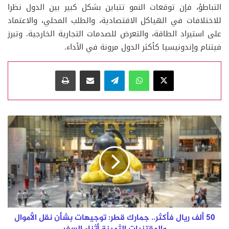
التباطؤ، فإن توقعات النمو تتباين بشكل كبير بين الدول نظرا
للاختلافات في الهياكل الاقتصادية، والطلب المحلي، والاعتماد
على استيراد الطاقة، والتعرض للصدمات التجارية الخارجية. وتبرز
فيتنام وإندونيسيا كأكثر الدول مرونة في الأداء.
‫X
واتساب
تيلقرام
مشاركة عبر البريد
طباعة
50
ألف
ريال
فأكثر..
جمارك
قطر:
توجيهات
بشأن
نقل
الأموال
50 ألف ريال فأكثر.. جمارك قطر: توجيهات بشأن نقل الأموال
والمقتنيات