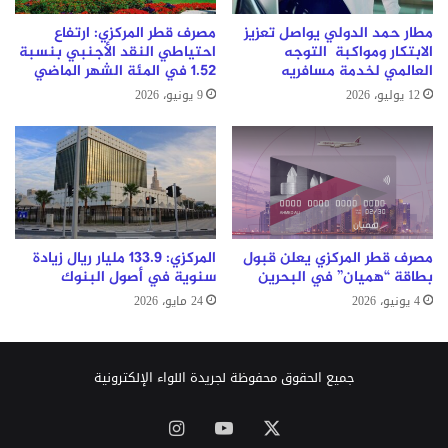
مطار حمد الدولي يواصل تعزيز
مصرف قطر المركزي: ارتفاع
الابتكار ومواكبة التوجه
احتياطي النقد الأجنبي بنسبة
العالمي لخدمة مسافريه
1.52 في المئة الشهر الماضي
12 يوليو، 2026
9 يونيو، 2026
مصرف قطر المركزي يعلن قبول
المركزي: 133.9 مليار ريال زيادة
بطاقة “هميان” في البحرين
سنوية في أصول البنوك
4 يونيو، 2026
24 مايو، 2026
جميع الحقوق محفوظة لجريدة اللواء الإلكترونية
‫X
‫YouTube
انستقرام