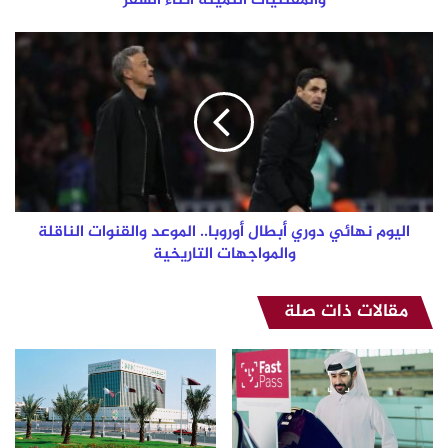
والمقتنيات الثمينة أثناء السفر
الثمينة
أثناء
اليوم
السفر
نهائي
دوري
أبطال
أوروبا..
الموعد
والقنوات
الناقلة
والمواجهات
التاريخية
اليوم نهائي دوري أبطال أوروبا.. الموعد والقنوات الناقلة
والمواجهات التاريخية
مقالات ذات صلة