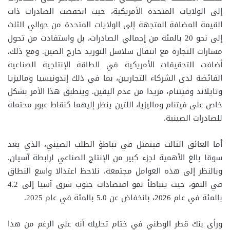
إلى الولايات المتحدة الأمريكية، حيث انخفضت الصادرات ذات
القيمة المضافة المتجهة إلى الولايات المتحدة من حوالي الثلث
إلى نحو 20 بالمئة من إجمالي الصادرات، بل واستفادت من تحول
مسارات التجارة مع انتقال سلاسل التوريد خارج الصين. ومع ذلك،
أضافت التحقيقات الأمريكية في الطاقة الإنتاجية الصناعية
الفائضة لدى الشركاء التجاريين، بما في ذلك إندونيسيا وماليزيا
وتايلاند وفيتنام، مزيدا من عدم اليقين. وينطبق هذا الأمر بشكل
خاص على فيتنام وماليزيا، اللتين ينظر إليهما كنقاط عبور محتملة
للصادرات الصينية.
أما العائق الثالث فيتمثل في تباطؤ الطلب الصيني، الذي يعد
سوقا بالغ الأهمية لجزء كبير من الإنتاج الصناعي لرابطة آسيان.
وبالنظر إلى هذه العوامل مجتمعة، نلاحظ اعتدالا واسع النطاق
في النمو، حيث يتباطأ نمو اقتصادات جنوب شرق آسيا إلى 4.2
بالمئة في عام 2026، بانخفاض عن 5.0 بالمئة في عام 2025.
ورأى بنك قطر الوطني في ختام تحليله أنه على الرغم من هذا