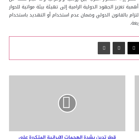
همية تعزيز الجهود الدولية الرامية إلى تهيئة بيئة مواتية للحوار
التزام بالقانون الدولي وضمان عدم استخدام أو التهديد باستخدام
يعة.
‫X
مشاركة عبر البريد
طباعة
قطر
تدين
بشدة
الهجمات
الإيرانية
المتكررة
على
البحرين
والكويت
قطر تدين بشدة الهجمات الإيرانية المتكررة على