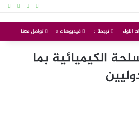
‫X
‫YouTube
انستقرام
إضاف
ت اللواء
ترجمة
فيديوهات
تواصل معنا
لحة الكيميائية بما
وليين