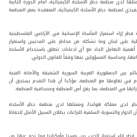
لها لدى منظمة حظر الأسلحة الكيميائية، أمام الدورة الثانية
فيذي لمنظمة حظر الأسلحة الكيميائية، المنعقدة بمقر المنظمة
طر إزاء استمرار المأساة الإنسانية في الأراضي الفلسطينية
ائيلية على لبنان وما تشكله من مخاطر على المدنيين واستقرار
 أهمية التعامل الجاد مع أي ادعاءات تتعلق باستخدام الأسلحة
امها، ومحاسبة المسؤولين عنها وفقاً للقانون الدولي.
ئم بين الجمهورية العربية السورية الشقيقة والأمانة الفنية
دم في تعاونها مع المنظمة، مؤكدا أن هذا التقدم يستحق أن
اتها في المنظمة، بما يعزز أمن المنطقة ومصداقية المنظمة.
ر لدى مملكة هولندا، وممثلها لدى منظمة حظر الأسلحة
ن الحوار والتسوية السلمية للنزاعات يظلان السبيل الأمثل للحفاظ
طر إزاء استمرار الحرب بين روسيا وأوكرانيا وما نجم عنها من