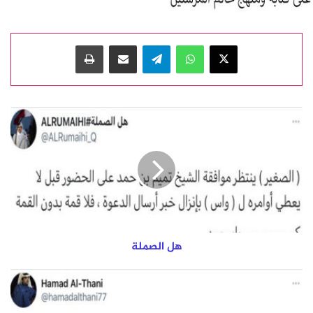
‫X
واتساب
تيلقرام
مشاركة عبر البريد
طباعة
ه
ل
ا
ل
ص
م
ل
ة
هل الصملة
ح
م
د