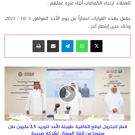
العملاء، ارتداء الكمامات أثناء فترة عملهم .
يعمل بهذه القرارات اعتباراً من يوم الأحد الموافق 3 /10 / 2021،
وذلك حتى إشعار آخر .
‫X
واتساب
تيلقرام
مشاركة عبر البريد
طباعة
قطر
للبترول
توقع
اتفاقية
طويلة
الأمد
لتوريد
3,5
مليون
طن
قطر للبترول توقع اتفاقية طويلة الأمد لتوريد 3,5 مليون طن
سنويا
سنويا من الغاز المسال لشركة صينية