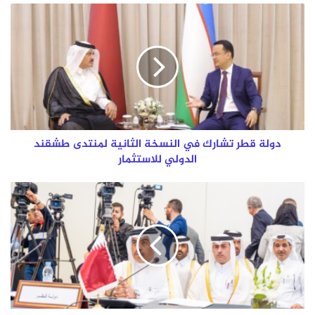
دولة
قطر
تشارك
في
النسخة
الثانية
لمنتدى
طشقند
الدولي
للاستثمار
دولة قطر تشارك في النسخة الثانية لمنتدى طشقند
الدولي للاستثمار
قطر
تشارك
في
اجتماعات
الهيئات
المالية
العربية
واجتماع
وزراء