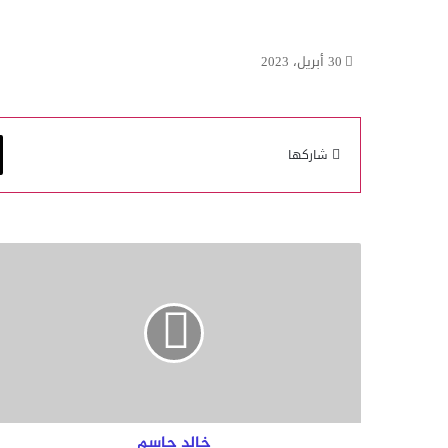
30 أبريل، 2023
شاركها
خ
ا
ل
د
ج
ا
س
م
خالد جاسم