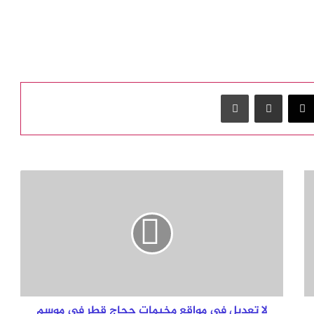
‫X
مشاركة عبر البريد
طباعة
ل
ا
ت
ع
د
ي
ل
ف
ي
م
لا تعديل في مواقع مخيمات حجاج قطر في موسم