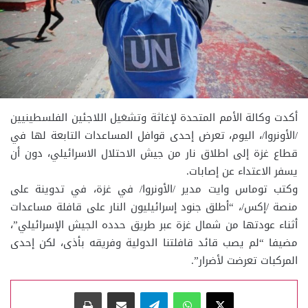
أكدت وكالة الأمم المتحدة لإغاثة وتشغيل اللاجئين الفلسطينيين
/الأونروا/، اليوم، تعرض إحدى قوافل المساعدات التابعة لها في
قطاع غزة إلى اطلاق نار من جيش الاحتلال الاسرائيلي، دون أن
يسفر الاعتداء عن إصابات.
وكتب توماس وايت مدير /الأونروا/ في غزة، في تدوينة على
منصة /إكس/، “أطلق جنود إسرائيليون النار على قافلة مساعدات
أثناء عودتها من شمال غزة عبر طريق حدده الجيش الإسرائيلي”،
مضيفا “لم يصب قائد قافلتنا الدولية وفريقه بأذى، لكن إحدى
المركبات تعرضت لأضرار”.
‫X
واتساب
تيلقرام
مشاركة عبر البريد
طباعة