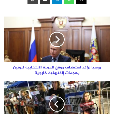
روسيا
تؤكد
استهداف
موقع
الحملة
الانتخابية
لبوتين
بهجمات
إلكترونية
خارجية
روسيا تؤكد استهداف موقع الحملة الانتخابية لبوتين
بهجمات إلكترونية خارجية
أكسيوس:
حماس
وافقت
على
استئناف
مفاوضات