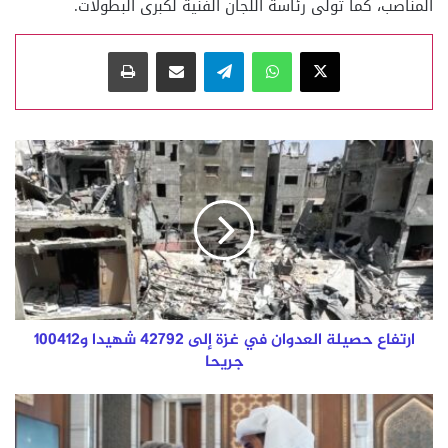
المناصب، كما تولى رئاسة اللجان الفنية لكبرى البطولات.
‫X
واتساب
تيلقرام
مشاركة عبر البريد
طباعة
ارتفاع
حصيلة
العدوان
في
غزة
إلى
42792
شهيدا
و100412
جريحا
ارتفاع حصيلة العدوان في غزة إلى 42792 شهيدا و100412
جريحا
سمو
الأمير
المفدى