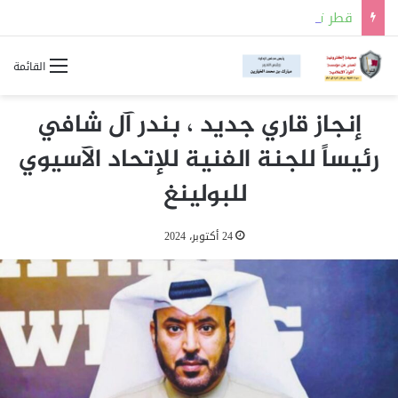
قطر تدين بشدة استهداف ناقلة إماراتية تابعة لشركة “أدنوك” أثناء عبورها مضيق هرمز
القائمة
إنجاز قاري جديد ، بندر آل شافي
رئيساً للجنة الفنية للإتحاد الآسيوي
للبولينغ
24 أكتوبر، 2024