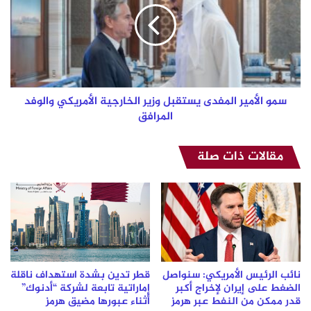
يستقبل
وزير
الخارجية
الأمريكي
والوفد
المرافق
سمو الأمير المفدى يستقبل وزير الخارجية الأمريكي والوفد
المرافق
مقالات ذات صلة
نائب الرئيس الأمريكي: سنواصل
قطر تدين بشدة استهداف ناقلة
الضغط على إيران لإخراج أكبر
إماراتية تابعة لشركة “أدنوك”
قدر ممكن من النفط عبر هرمز
أثناء عبورها مضيق هرمز