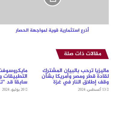
أذرع استثمارية قوية لمواجهة الحصار
مقالات ذات صلة
ماليزيا ترحب بالبيان المشترك
مايكروسوفت
لقادة قطر ومصر وأمريكا بشأن
التطبيقات وا
وقف إطلاق النار في غزة
سابقا قد “ت
13 أغسطس، 2024
20 يوليو، 2024