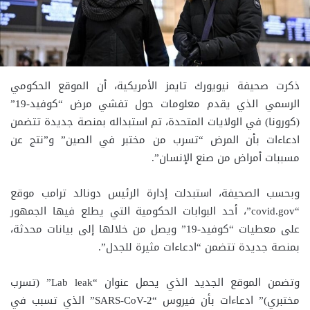
ذكرت صحيفة نيويورك تايمز الأمريكية، أن الموقع الحكومي
الرسمي الذي يقدم معلومات حول تفشي مرض “كوفيد-19”
(كورونا) في الولايات المتحدة، تم استبداله بمنصة جديدة تتضمن
ادعاءات بأن المرض “تسرب من مختبر في الصين” و”نتج عن
مسببات أمراض من صنع الإنسان”.
وبحسب الصحيفة، استبدلت إدارة الرئيس دونالد ترامب موقع
“covid.gov”، أحد البوابات الحكومية التي يطلع فيها الجمهور
على معطيات “كوفيد-19” ويصل من خلالها إلى بيانات محدثة،
بمنصة جديدة تتضمن “ادعاءات مثيرة للجدل”.
وتضمن الموقع الجديد الذي يحمل عنوان “Lab leak” (تسرب
مختبري)” ادعاءات بأن فيروس “SARS-CoV-2” الذي تسبب في