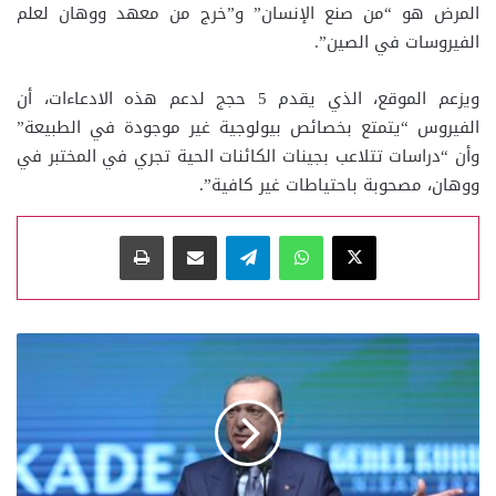
المرض هو “من صنع الإنسان” و”خرج من معهد ووهان لعلم
الفيروسات في الصين”.
ويزعم الموقع، الذي يقدم 5 حجج لدعم هذه الادعاءات، أن
الفيروس “يتمتع بخصائص بيولوجية غير موجودة في الطبيعة”
وأن “دراسات تتلاعب بجينات الكائنات الحية تجري في المختبر في
ووهان، مصحوبة باحتياطات غير كافية”.
‫X
واتساب
تيلقرام
مشاركة عبر البريد
طباعة
المجازر
التي
ترتكبها
إسرائيل
في
غزة،
أظهرت