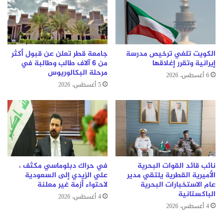
الكويت تلغي ترخيص مدرسة
جامعة قطر تعلن عن قبول أكثر
إيرانية وتقرر إغلاقها
من 6 آلاف طالب وطالبة في
مرحلة البكالوريوس
6 أغسطس، 2026
5 أغسطس، 2026
نائب قائد القوات البحرية
في حراك دبلوماسي مكثف ،
الأميرية القطرية يلتقي مدير
علي الزيدي إلى السعودية
عام الاستخبارات البحرية
لاحتواء أزمة غير معلنة
الباكستانية
4 أغسطس، 2026
4 أغسطس، 2026