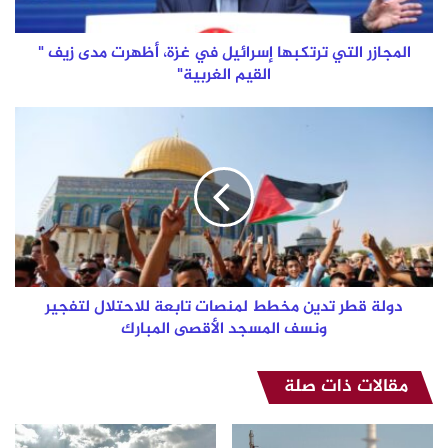
مدى
زيف
"
المجازر التي ترتكبها إسرائيل في غزة، أظهرت مدى زيف "
القيم
القيم الغربية"
الغربية"
دولة
قطر
تدين
مخطط
لمنصات
تابعة
للاحتلال
لتفجير
ونسف
المسجد
دولة قطر تدين مخطط لمنصات تابعة للاحتلال لتفجير
الأقصى
ونسف المسجد الأقصى المبارك
المبارك
مقالات ذات صلة