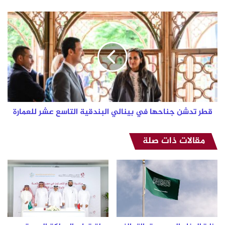
قطر
تدشن
جناحها
في
بينالي
البندقية
التاسع
عشر
للعمارة
قطر تدشن جناحها في بينالي البندقية التاسع عشر للعمارة
مقالات ذات صلة