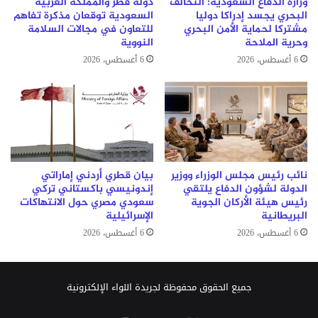
وزارة الدفاع السعودية: التحالف
دولة قطر والمملكة العربية
البحري يجسد إدراكا دوليا
السعودية توقعان مذكرة تفاهم
مشتركا لحماية الأمن البحري
للتعاون في مجالات السلامة
وحرية الملاحة
النووية
6 أغسطس، 2026
6 أغسطس، 2026
نائب رئيس مجلس الوزراء ووزير
بيان قطري أردني إماراتي
الدولة لشؤون الدفاع يلتقي
إندونيسي باكستاني تركي
رئيس هيئة الأركان الجوية
سعودي مصري حول الانتهاكات
البريطانية
الإسرائيلية
6 أغسطس، 2026
6 أغسطس، 2026
جميع الحقوق محفوظة لجريدة اللواء الإلكترونية