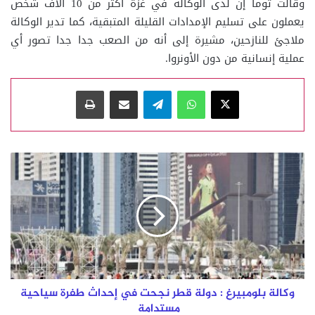
وقالت توما إن لدى الوكالة في غزة أكثر من 10 آلاف شخص
يعملون على تسليم الإمدادات القليلة المتبقية، كما تدير الوكالة
ملاجئ للنازحين، مشيرة إلى أنه من الصعب جدا جدا تصور أي
عملية إنسانية من دون الأونروا.
‫X
واتساب
تيلقرام
مشاركة عبر البريد
طباعة
وكالة
بلومبيرغ
:
دولة
قطر
نجحت
في
إحداث
طفرة
سياحية
وكالة بلومبيرغ : دولة قطر نجحت في إحداث طفرة سياحية
مستدامة
مستدامة