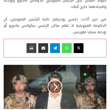
اليوم، القبض على الرئيس الفنزويلي نيكولاس مادورو وزوجته
واقتيادهما خارج البلاد.
في حين أكدت دلسي رودريغيز نائبة الرئيس الفنزويلي، أن
الحكومة الفنزويلية لا تعلم مكان الرئيس نيكولاس مادورو أو
زوجته سيليا فلوريس.
‫X
واتساب
تيلقرام
مشاركة عبر البريد
طباعة
الإدارة
الأميركية
تسعى
إلى
تقديم
عملية
اعتقال
مادورو
بوصفها