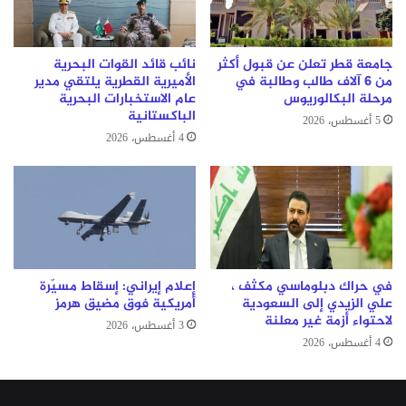
جامعة قطر تعلن عن قبول أكثر
نائب قائد القوات البحرية
من 6 آلاف طالب وطالبة في
الأميرية القطرية يلتقي مدير
مرحلة البكالوريوس
عام الاستخبارات البحرية
الباكستانية
5 أغسطس، 2026
4 أغسطس، 2026
في حراك دبلوماسي مكثف ،
إعلام إيراني: إسقاط مسيّرة
علي الزيدي إلى السعودية
أمريكية فوق مضيق هرمز
لاحتواء أزمة غير معلنة
3 أغسطس، 2026
4 أغسطس، 2026