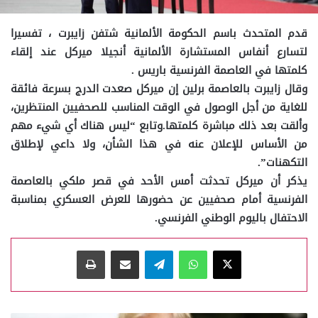
قدم المتحدث باسم الحكومة الألمانية شتفن زايبرت ، تفسيرا
لتسارع أنفاس المستشارة الألمانية أنجيلا ميركل عند إلقاء
كلمتها في العاصمة الفرنسية باريس .
وقال زايبرت بالعاصمة برلين إن ميركل صعدت الدرج بسرعة فائقة
للغاية من أجل الوصول في الوقت المناسب للصحفيين المنتظرين،
وألقت بعد ذلك مباشرة كلمتها.وتابع “ليس هناك أي شيء مهم
من الأساس للإعلان عنه في هذا الشأن، ولا داعي لإطلاق
التكهنات”.
يذكر أن ميركل تحدثت أمس الأحد في قصر ملكي بالعاصمة
الفرنسية أمام صحفيين عن حضورها للعرض العسكري بمناسبة
الاحتفال باليوم الوطني الفرنسي.
‫X
واتساب
تيلقرام
مشاركة عبر البريد
طباعة