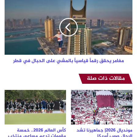
مغامر
يحقق
رقماً
قياسياً
بالمشي
على
الحبال
في
قطر
مغامر يحقق رقماً قياسياً بالمشي على الحبال في قطر
مقالات ذات صلة
مونديال 2026| جماهيرنا تشد
كأس العالم 2026.. خمسة
الرحال صوب أمريكا
مقومات تدعم مساعي منتخب