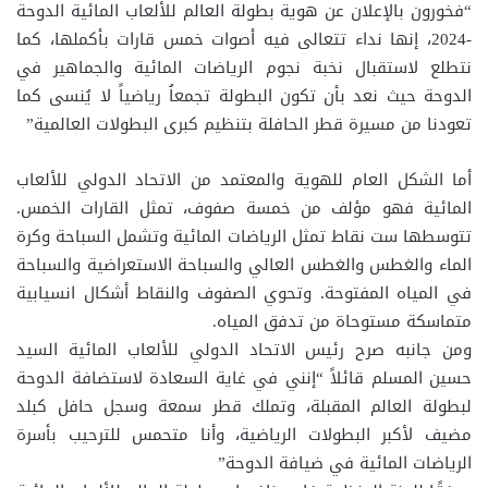
“فخورون بالإعلان عن هوية بطولة العالم للألعاب المائية الدوحة
-2024، إنها نداء تتعالى فيه أصوات خمس قارات بأكملها، كما
نتطلع لاستقبال نخبة نجوم الرياضات المائية والجماهير في
الدوحة حيث نعد بأن تكون البطولة تجمعاُ رياضياً لا يُنسى كما
تعودنا من مسيرة قطر الحافلة بتنظيم كبرى البطولات العالمية”
أما الشكل العام للهوية والمعتمد من الاتحاد الدولي للألعاب
المائية فهو مؤلف من خمسة صفوف، تمثل القارات الخمس.
تتوسطها ست نقاط تمثل الرياضات المائية وتشمل السباحة وكرة
الماء والغطس والغطس العالي والسباحة الاستعراضية والسباحة
في المياه المفتوحة. وتحوي الصفوف والنقاط أشكال انسيابية
متماسكة مستوحاة من تدفق المياه.
ومن جانبه صرح رئيس الاتحاد الدولي للألعاب المائية السيد
حسين المسلم قائلاً “إنني في غاية السعادة لاستضافة الدوحة
لبطولة العالم المقبلة، وتملك قطر سمعة وسجل حافل كبلد
مضيف لأكبر البطولات الرياضية، وأنا متحمس للترحيب بأسرة
الرياضات المائية في ضيافة الدوحة”