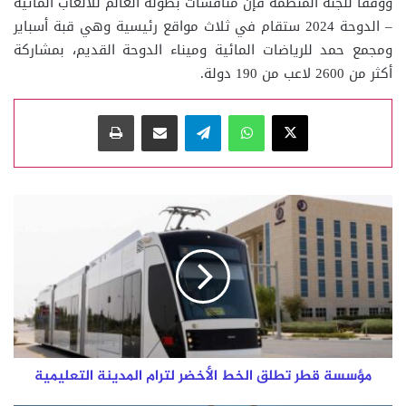
ووفقًا للجنة المنظمة فإن منافسات بطولة العالم للألعاب المائية
– الدوحة 2024 ستقام في ثلاث مواقع رئيسية وهي قبة أسباير
ومجمع حمد للرياضات المائية وميناء الدوحة القديم، بمشاركة
أكثر من 2600 لاعب من 190 دولة.
‫X
واتساب
تيلقرام
مشاركة عبر البريد
طباعة
مؤسسة
قطر
تطلق
الخط
الأخضر
لترام
المدينة
التعليمية
مؤسسة قطر تطلق الخط الأخضر لترام المدينة التعليمية