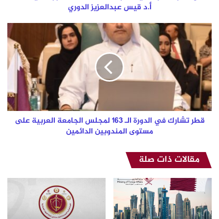
القديمة؟
أ.د قيس عبدالعزيز الدوري
-
أ.د
قطر
قيس
تشارك
عبدالعزيز
في
الدوري
الدورة
الـ
163
لمجلس
الجامعة
العربية
على
قطر تشارك في الدورة الـ 163 لمجلس الجامعة العربية على
مستوى
مستوى المندوبين الدائمين
المندوبين
الدائمين
مقالات ذات صلة