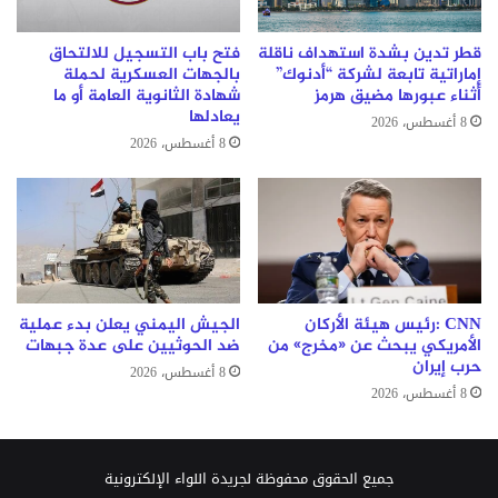
قطر تدين بشدة استهداف ناقلة
فتح باب التسجيل للالتحاق
إماراتية تابعة لشركة “أدنوك”
بالجهات العسكرية لحملة
أثناء عبورها مضيق هرمز
شهادة الثانوية العامة أو ما
يعادلها
8 أغسطس، 2026
8 أغسطس، 2026
CNN :رئيس هيئة الأركان
الجيش اليمني يعلن بدء عملية
الأمريكي يبحث عن «مخرج» من
ضد الحوثيين على عدة جبهات
حرب إيران
8 أغسطس، 2026
8 أغسطس، 2026
جميع الحقوق محفوظة لجريدة اللواء الإلكترونية