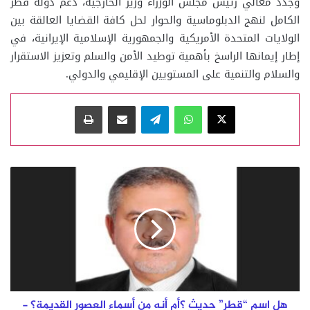
وجدد معالي رئيس مجلس الوزراء وزير الخارجية، دعم دولة قطر
الكامل لنهج الدبلوماسية والحوار لحل كافة القضايا العالقة بين
الولايات المتحدة الأمريكية والجمهورية الإسلامية الإيرانية، في
إطار إيمانها الراسخ بأهمية توطيد الأمن والسلم وتعزيز الاستقرار
والسلام والتنمية على المستويين الإقليمي والدولي.
‫X
واتساب
تيلقرام
مشاركة عبر البريد
طباعة
هل
اسم
“قطر”
حديث
؟
أم
أنه
من
أسماء
العصور
هل اسم “قطر” حديث ؟أم أنه من أسماء العصور القديمة؟ -