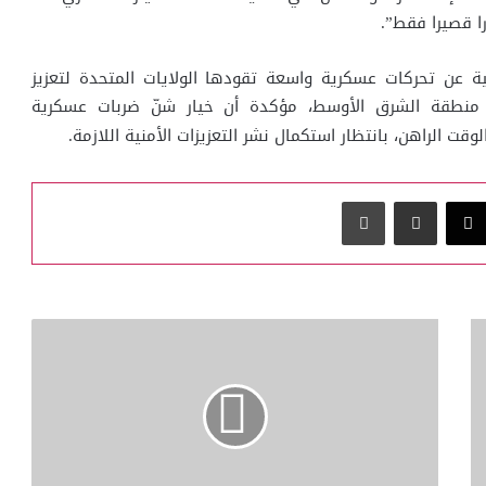
را قصيرا فقط”.
 عن تحركات عسكرية واسعة تقودها الولايات المتحدة لتعزيز
منطقة الشرق الأوسط، مؤكدة أن خيار شنّ ضربات عسكرية
ت الراهن، بانتظار استكمال نشر التعزيزات الأمنية اللازمة.
‫X
مشاركة عبر البريد
طباعة
جامعة
العلوم
العسكرية
والتقنية:
استثمار
قطري
في