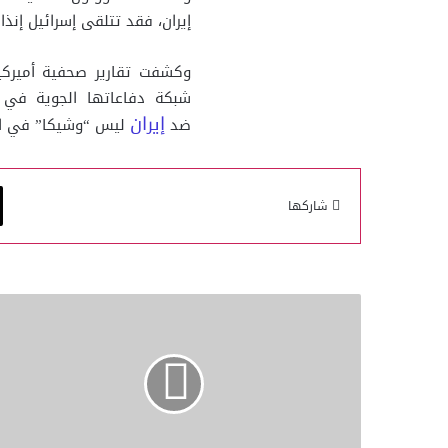
إيران، فقد تتلقى إسرائيل إنذا
وكشفت تقارير صحفية أميركية
شبكة دفاعاتها الجوية في 
إيران
ضد
ليس “وشيكا” في الوق
شاركها
معالي
رئيس
الوزراء
:
دولة
قطر
تحرص