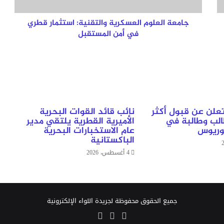
أمن
المستقبل
جامعة العلوم العسكرية والتقنية: استثمار قطري
في أمن المستقبل
علن عن قبول أكثر
نائب قائد القوات البحرية
ف طالب وطالبة في
الأميرية القطرية يلتقي مدير
لوريوس
عام الاستخبارات البحرية
الباكستانية
4 أغسطس، 2026
جميع الحقوق محفوظة لجريدة اللواء الإلكترونية
‫X
‫YouTube
انستقرام