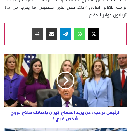
ترامب للعام المالي 2027 تنص على تخصيص ما يقرب من 1.5
تريليون دولار للدفاع.
‫X
واتساب
تيلقرام
مشاركة عبر البريد
طباعة
الرئيس
ترامب
:
من
يريد
السماح
لإيران
بامتلاك
سلاح
نووي
الرئيس ترامب : من يريد السماح لإيران بامتلاك سلاح نووي
شخص
شخص غبي !
غبي
!
34